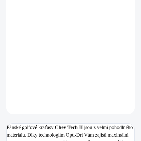
VARIANTA
−
+
Přidat do košíku
Zdarma od nás dostanete
+ Golfová samolepka černá 3 ks
v hodnotě 99 Kč
Pánské golfové kraťasy
Chev Tech II
jsou z velmi pohodlného
materiálu. Díky technologiím Opti-Dri Vám zajistí maximální
komfort po celou dobu na hřišti i mimo něj.
DETAILNÍ INFORMACE
ZEPTAT SE
HLÍDAT
Pánské golfové kraťasy
Chev Tech II
jsou z velmi pohodlného
materiálu. Díky technologiím Opti-Dri Vám zajistí maximální