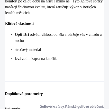
komfort po celou dobu na hřišti i mimo něj. Tyto golfové šortky
nabízejí špičkovou kvalitu, která zaručuje výkon v horkých
letních měsících.
Klíčové vlastnosti
Opti-Dri
odvádí vlhkost od těla a udržuje vás v chladu a
suchu
strečový materiál
levá zadní kapsa na knoflík
Doplňkové parametry
Golfové kraťasy
,
Pánské golfové oblečení
,
Kategorie
: