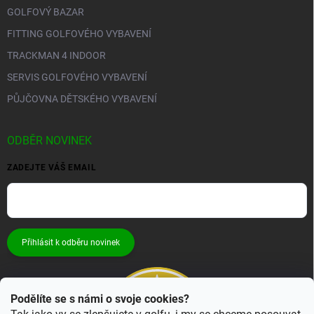
GOLFOVÝ BAZAR
FITTING GOLFOVÉHO VYBAVENÍ
TRACKMAN 4 INDOOR
SERVIS GOLFOVÉHO VYBAVENÍ
PŮJČOVNA DĚTSKÉHO VYBAVENÍ
ODBĚR NOVINEK
ZADEJTE VÁŠ EMAIL
Přihlásit k odběru novinek
Podělíte se s námi o svoje cookies?