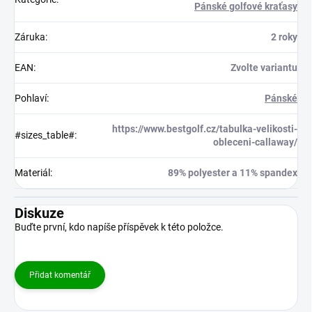
Pánské golfové kraťasy
Záruka
:
2 roky
EAN
:
Zvolte variantu
Pohlaví
:
Pánské
https://www.bestgolf.cz/tabulka-velikosti-
#sizes_table#
:
obleceni-callaway/
Materiál
:
89% polyester a 11% spandex
Diskuze
Buďte první, kdo napíše příspěvek k této položce.
Přidat komentář