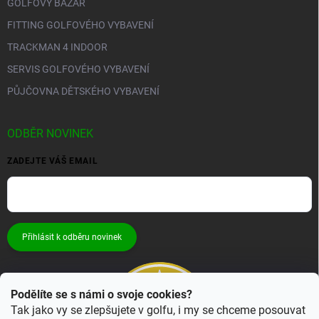
GOLFOVÝ BAZAR
FITTING GOLFOVÉHO VYBAVENÍ
TRACKMAN 4 INDOOR
SERVIS GOLFOVÉHO VYBAVENÍ
PŮJČOVNA DĚTSKÉHO VYBAVENÍ
ODBĚR NOVINEK
ZADEJTE VÁŠ EMAIL
Přihlásit k odběru novinek
Podělíte se s námi o svoje cookies?
Tak jako vy se zlepšujete v golfu, i my se chceme posouvat