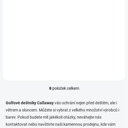
SKLADEM
(2 KS)
CALLAWAY Collapsible deštník 43" šedo-černý
+ Golfová samolepka černá 3 ks
990 Kč
Do košíku
Callaway Collapsible 43" je skládací golfový deštník, který vás ochrání
před nepříznivým počasím na golfovém hřišti.
8
položek celkem
O
v
l
Golfové deštníky Callaway
vás ochrání nejen před deštěm, ale i
á
větrem a sluncem. Můžete si vybrat z velkého množství výrobců i
d
barev. Pokud budete mít jakékoli otázky, neváhejte nás
a
c
kontaktovat nebo navštivte naši kamennou prodejnu, kde vám