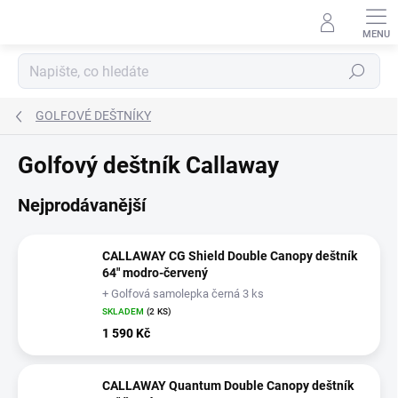
Přejít
na
obsah
Hledat
GOLFOVÉ DEŠTNÍKY
Golfový deštník Callaway
Nejprodávanější
CALLAWAY CG Shield Double Canopy deštník
64" modro-červený
+ Golfová samolepka černá 3 ks
SKLADEM
(2 KS)
1 590 Kč
CALLAWAY Quantum Double Canopy deštník