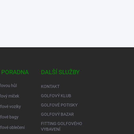
 PORADNA
DALŠÍ SLUŽBY
fovou hůl
KONTAKT
GOLFOVÝ KLUB
fový míček
GOLFOVÉ POTISKY
lfové vozíky
GOLFOVÝ BAZAR
lfové bagy
FITTING GOLFOVÉHO
lfové oblečení
VYBAVENÍ