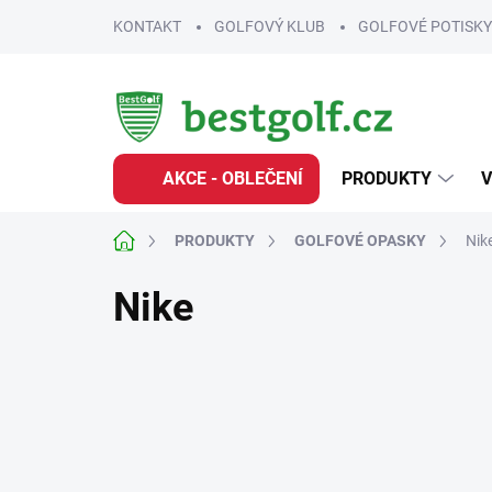
Přejít
KONTAKT
GOLFOVÝ KLUB
GOLFOVÉ POTISKY
na
obsah
AKCE - OBLEČENÍ
PRODUKTY
V
Domů
PRODUKTY
GOLFOVÉ OPASKY
Nik
Nike