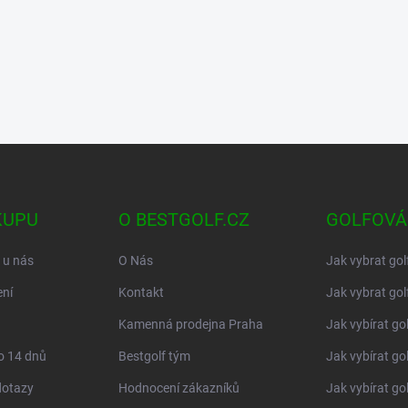
KUPU
O BESTGOLF.CZ
GOLFOVÁ
 u nás
O Nás
Jak vybrat gol
ní
Kontakt
Jak vybrat gol
Kamenná prodejna Praha
Jak vybírat go
o 14 dnů
Bestgolf tým
Jak vybírat go
dotazy
Hodnocení zákazníků
Jak vybírat go