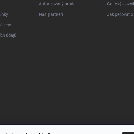
Autorizovaný prodej
Golfový slovn
ínky
Naši partneři
Jak pečovat o 
í ceny
ch údajů