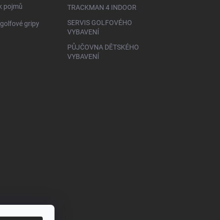
ík pojmů
TRACKMAN 4 INDOOR
SERVIS GOLFOVÉHO
golfové gripy
VYBAVENÍ
PŮJČOVNA DĚTSKÉHO
VYBAVENÍ