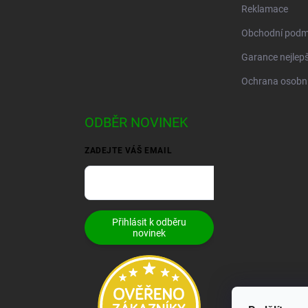
Reklamace
Obchodní podm
Garance nejlepš
Ochrana osobní
ODBĚR NOVINEK
ZADEJTE VÁŠ EMAIL
Přihlásit k odběru
novinek