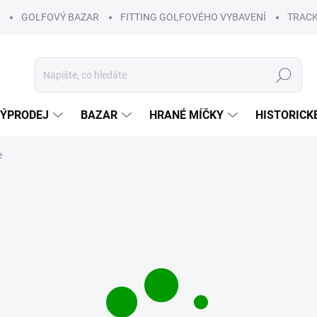
GOLFOVÝ BAZAR
FITTING GOLFOVÉHO VYBAVENÍ
TRACK
Hledat
ÝPRODEJ
BAZAR
HRANÉ MÍČKY
HISTORICK
e