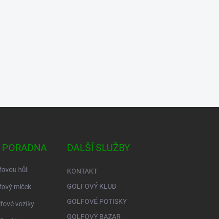
 PORADNA
DALŠÍ SLUŽBY
fovou hůl
KONTAKT
GOLFOVÝ KLUB
fový míček
GOLFOVÉ POTISKY
lfové vozíky
GOLFOVÝ BAZAR