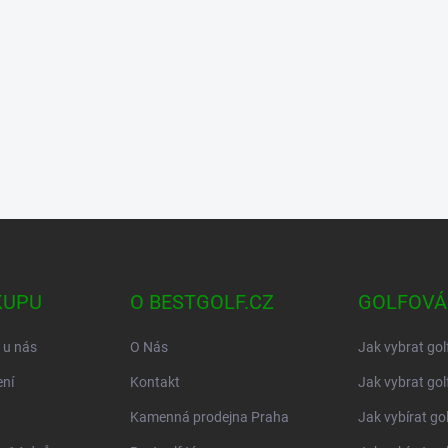
KUPU
O BESTGOLF.CZ
GOLFOVÁ
 u nás
O Nás
Jak vybrat gol
ní
Kontakt
Jak vybrat gol
Kamenná prodejna Praha
Jak vybírat go