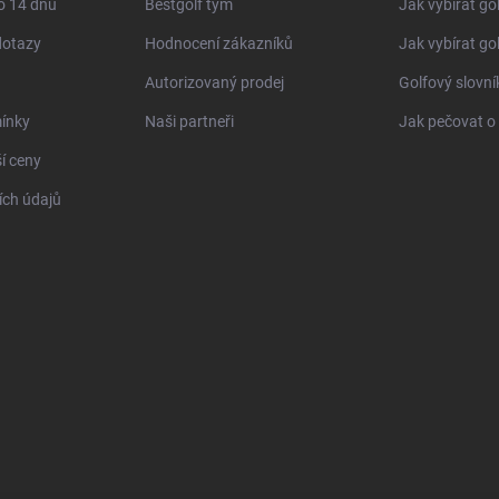
o 14 dnů
Bestgolf tým
Jak vybírat go
dotazy
Hodnocení zákazníků
Jak vybírat go
Autorizovaný prodej
Golfový slovn
ínky
Naši partneři
Jak pečovat o 
í ceny
ch údajů