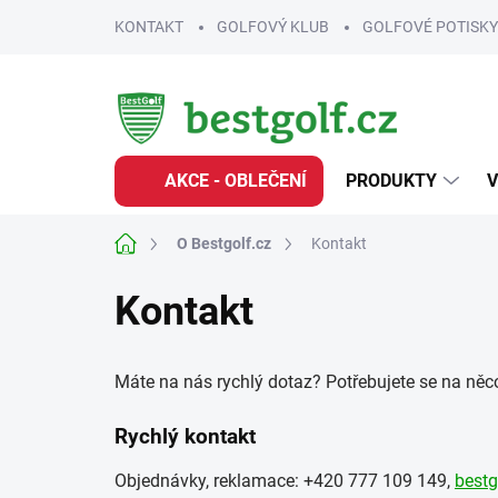
Přejít
KONTAKT
GOLFOVÝ KLUB
GOLFOVÉ POTISKY
na
obsah
AKCE - OBLEČENÍ
PRODUKTY
V
Domů
O Bestgolf.cz
Kontakt
Kontakt
Máte na nás rychlý dotaz? Potřebujete se na něco
Rychlý kontakt
Objednávky, reklamace: +420 777 109 149,
bestg