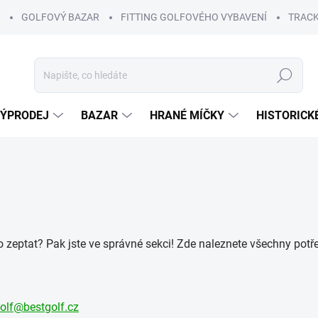
GOLFOVÝ BAZAR
FITTING GOLFOVÉHO VYBAVENÍ
TRACK
Hledat
ÝPRODEJ
BAZAR
HRANÉ MÍČKY
HISTORICK
 zeptat? Pak jste ve správné sekci! Zde naleznete všechny potř
olf@bestgolf.cz