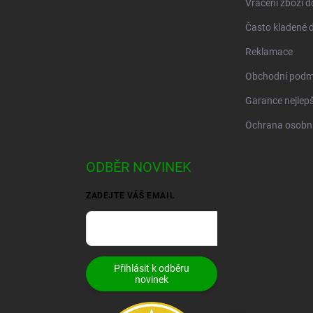
Vrácení zboží d
Často kladené 
Reklamace
Obchodní podm
Garance nejlepš
Ochrana osobní
ODBĚR NOVINEK
ZADEJTE VÁŠ EMAIL
Přihlásit k odběru
novinek