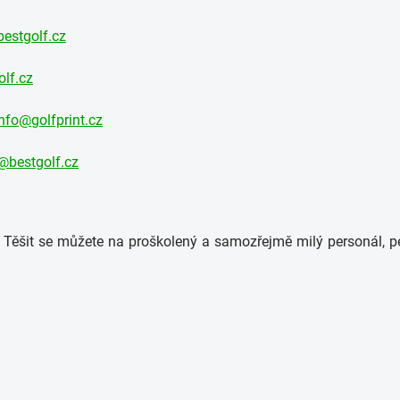
estgolf.cz
lf.cz
info@golfprint.cz
g@bestgolf.cz
 Těšit se můžete na proškolený a samozřejmě milý personál, p