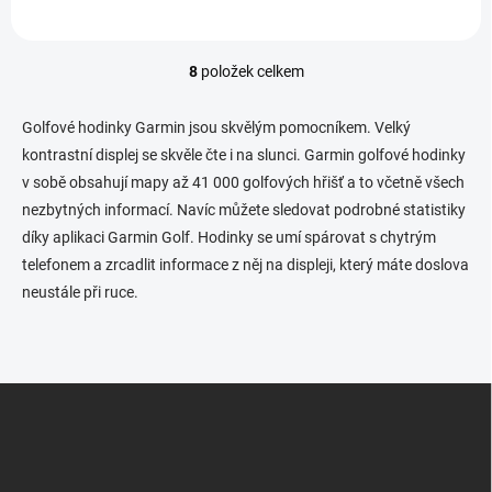
8
položek celkem
O
v
l
Golfové hodinky Garmin jsou skvělým pomocníkem. Velký
á
kontrastní displej se skvěle čte i na slunci. Garmin golfové hodinky
d
v sobě obsahují mapy až 41 000 golfových hřišť a to včetně všech
a
c
nezbytných informací. Navíc můžete sledovat podrobné statistiky
í
díky aplikaci Garmin Golf. Hodinky se umí spárovat s chytrým
p
telefonem a zrcadlit informace z něj na displeji, který máte doslova
r
v
neustále při ruce.
k
y
v
ý
Z
p
i
á
s
p
u
a
t