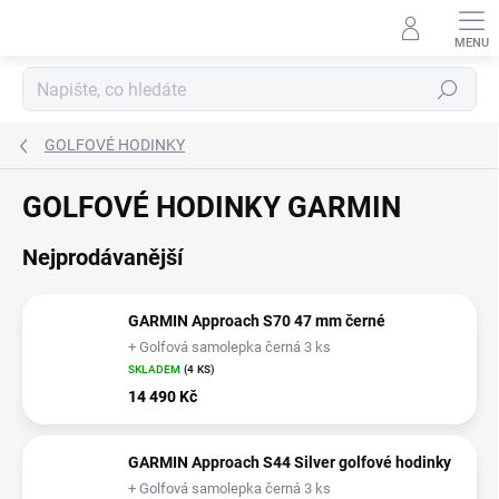
Přejít
na
obsah
Hledat
GOLFOVÉ HODINKY
GOLFOVÉ HODINKY GARMIN
Nejprodávanější
GARMIN Approach S70 47 mm černé
+ Golfová samolepka černá 3 ks
SKLADEM
(4 KS)
14 490 Kč
GARMIN Approach S44 Silver golfové hodinky
+ Golfová samolepka černá 3 ks