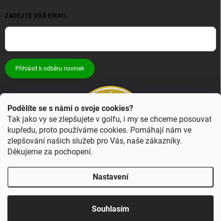
ZADEJTE VÁŠ EMAIL
Přihlásit k odběru novinek
Podělíte se s námi o svoje cookies?
Tak jako vy se zlepšujete v golfu, i my se chceme posouvat
kupředu, proto používáme cookies. Pomáhají nám ve
zlepšování našich služeb pro Vás, naše zákazníky.
Děkujeme za pochopení.
Nastavení
Copyright 2026
Bestgolf.cz
. Všechna práva vyhrazena.
Upravit nastavení
cookies
Souhlasím
Vytvořil Shoptet