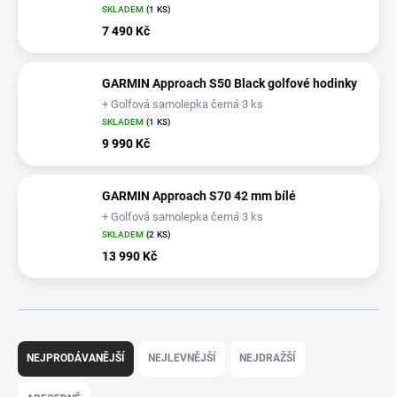
SKLADEM
(1 KS)
7 490 Kč
GARMIN Approach S50 Black golfové hodinky
+ Golfová samolepka černá 3 ks
SKLADEM
(1 KS)
9 990 Kč
GARMIN Approach S70 42 mm bílé
+ Golfová samolepka černá 3 ks
SKLADEM
(2 KS)
13 990 Kč
Ř
a
NEJPRODÁVANĚJŠÍ
NEJLEVNĚJŠÍ
NEJDRAŽŠÍ
z
e