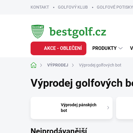
Přejít
KONTAKT
GOLFOVÝ KLUB
GOLFOVÉ POTISKY
na
obsah
AKCE - OBLEČENÍ
PRODUKTY
V
Domů
VÝPRODEJ
Výprodej golfových bot
Výprodej golfových b
Výprodej pánských
bot
Nejprodávanější