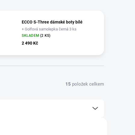
ECCO S-Three dámské boty bílé
+ Golfová samolepka černá 3 ks
SKLADEM
(2 KS)
2 490 Kč
15
položek celkem
VÝPRODEJ
10290311007/36