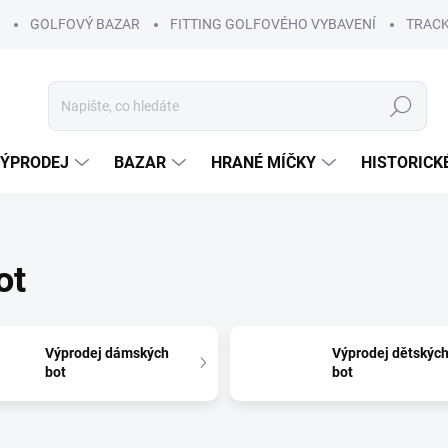
GOLFOVÝ BAZAR
FITTING GOLFOVÉHO VYBAVENÍ
TRACK
Hledat
ÝPRODEJ
BAZAR
HRANÉ MÍČKY
HISTORICK
ot
Výprodej dámských
Výprodej dětskýc
bot
bot