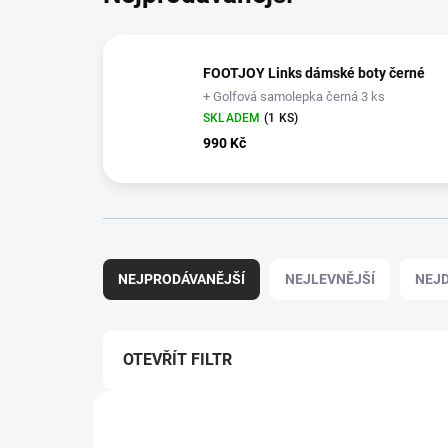
FOOTJOY Links dámské boty černé
+ Golfová samolepka černá 3 ks
SKLADEM
(1 KS)
990 Kč
Ř
a
NEJPRODÁVANĚJŠÍ
NEJLEVNĚJŠÍ
NEJD
z
e
n
í
OTEVŘÍT FILTR
p
V
r
ý
o
VÝPRODEJ
98150/365
p
d