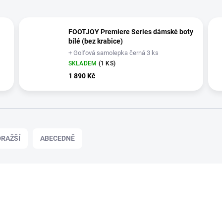
FOOTJOY Premiere Series dámské boty
bílé (bez krabice)
+ Golfová samolepka černá 3 ks
SKLADEM
(1 KS)
1 890 Kč
RAŽŠÍ
ABECEDNĚ
VÝPRODEJ
99044/38