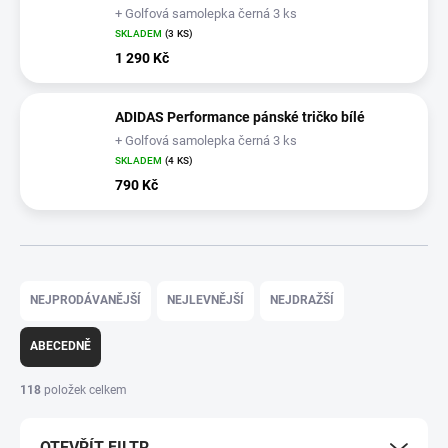
+ Golfová samolepka černá 3 ks
SKLADEM
(3 KS)
1 290 Kč
ADIDAS Performance pánské tričko bílé
+ Golfová samolepka černá 3 ks
SKLADEM
(4 KS)
790 Kč
Ř
a
NEJPRODÁVANĚJŠÍ
NEJLEVNĚJŠÍ
NEJDRAŽŠÍ
z
e
ABECEDNĚ
n
í
118
položek celkem
p
r
OTEVŘÍT FILTR