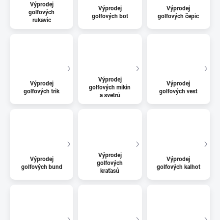
Výprodej
Výprodej
Výprodej
golfových
golfových bot
golfových čepic
rukavic
Výprodej
Výprodej
Výprodej
golfových mikin
golfových trik
golfových vest
a svetrů
Výprodej
Výprodej
Výprodej
golfových
golfových bund
golfových kalhot
kraťasů