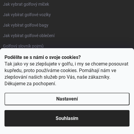
Jak vybrat golfový míček
Jak vybírat golfové vozíky
Jak vybírat golfové bagy
Jak vybírat golfové oblečení
Golfový slovník pojmů
Jak pečovat o golfové gripy
Podělíte se s námi o svoje cookies?
Tak jako vy se zlepšujete v golfu, i my se chceme posouvat
kupředu, proto používáme cookies. Pomáhají nám ve
DALŠÍ SLUŽBY
zlepšování našich služeb pro Vás, naše zákazníky.
Děkujeme za pochopení.
KONTAKT
GOLFOVÝ KLUB
Nastavení
GOLFOVÉ POTISKY
GOLFOVÝ BAZAR
Souhlasím
FITTING GOLFOVÉHO VYBAVENÍ
TRACKMAN 4 INDOOR