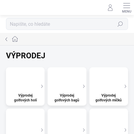
Přejít
na
obsah
Hledat
Domů
VÝPRODEJ
Výprodej
Výprodej
Výprodej
golfových holí
golfových bagů
golfových míčků