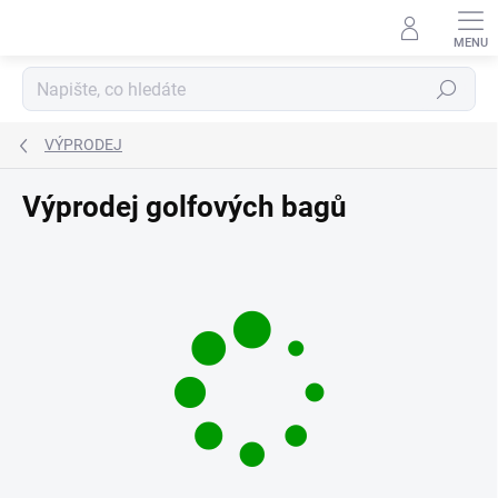
Přejít
na
obsah
Hledat
VÝPRODEJ
Výprodej golfových bagů