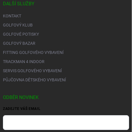
DALŠÍ SLUŽBY
KONTAKT
GOLFOVÝ KLUB
GOLFOVÉ POTISKY
GOLFOVÝ BAZAR
FITTING GOLFOVÉHO VYBAVENÍ
TRACKMAN 4 INDOOR
SERVIS GOLFOVÉHO VYBAVENÍ
PŮJČOVNA DĚTSKÉHO VYBAVENÍ
ODBĚR NOVINEK
ZADEJTE VÁŠ EMAIL