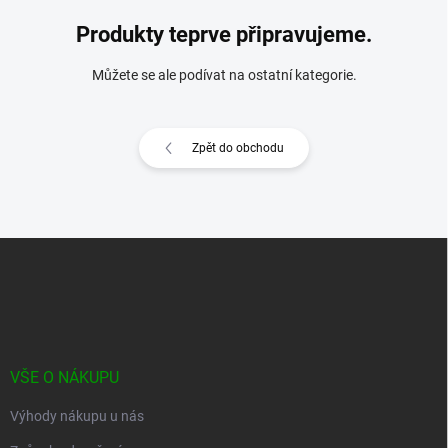
Produkty teprve připravujeme.
Můžete se ale podívat na ostatní kategorie.
Zpět do obchodu
Z
á
p
a
t
í
VŠE O NÁKUPU
Výhody nákupu u nás