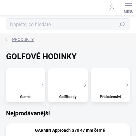
Přejít
na
obsah
Hledat
PRODUKTY
GOLFOVÉ HODINKY
Garmin
GolfBuddy
Příslušenství
Nejprodávanější
GARMIN Approach S70 47 mm černé