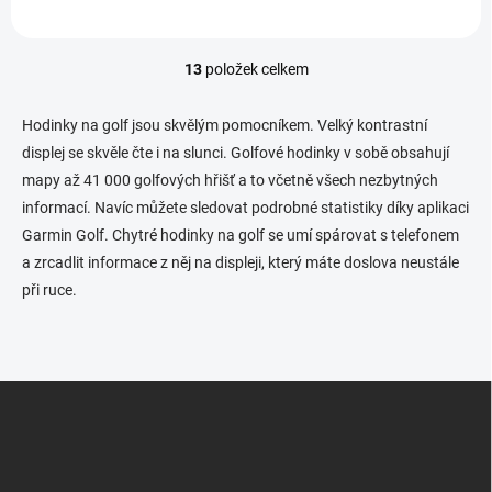
13
položek celkem
O
v
l
Hodinky na golf jsou skvělým pomocníkem. Velký kontrastní
á
displej se skvěle čte i na slunci. Golfové hodinky v sobě obsahují
d
mapy až 41 000 golfových hřišť a to včetně všech nezbytných
a
c
informací. Navíc můžete sledovat podrobné statistiky díky aplikaci
í
Garmin Golf. Chytré hodinky na golf se umí spárovat s telefonem
p
a zrcadlit informace z něj na displeji, který máte doslova neustále
r
v
při ruce.
k
y
v
ý
Z
p
i
á
s
p
u
a
t