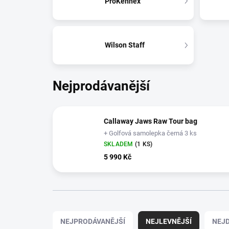
ProKennex
Wilson Staff
Nejprodávanější
Callaway Jaws Raw Tour bag
+ Golfová samolepka černá 3 ks
SKLADEM
(1 KS)
5 990 Kč
Ř
a
NEJPRODÁVANĚJŠÍ
NEJLEVNĚJŠÍ
NEJD
z