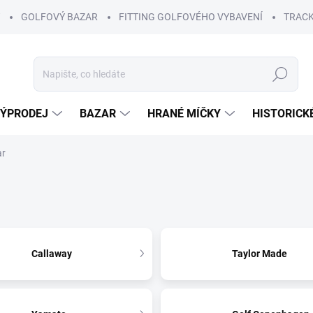
GOLFOVÝ BAZAR
FITTING GOLFOVÉHO VYBAVENÍ
TRACK
Hledat
ÝPRODEJ
BAZAR
HRANÉ MÍČKY
HISTORICK
ar
Callaway
Taylor Made