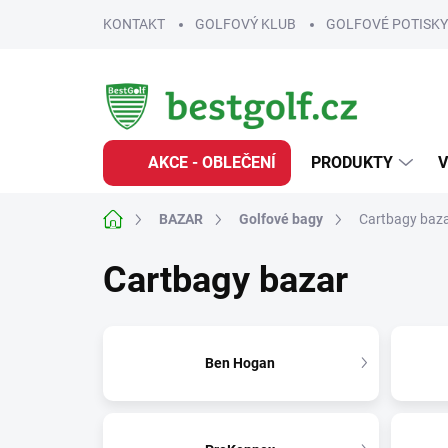
Přejít
KONTAKT
GOLFOVÝ KLUB
GOLFOVÉ POTISKY
na
obsah
AKCE - OBLEČENÍ
PRODUKTY
V
Domů
BAZAR
Golfové bagy
Cartbagy baz
Cartbagy bazar
Ben Hogan