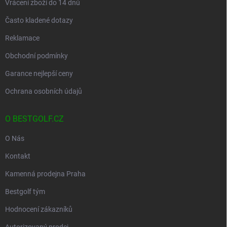
Vrácení zboží do 14 dnů
Často kladené dotazy
Reklamace
Obchodní podmínky
Garance nejlepší ceny
Ochrana osobních údajů
O BESTGOLF.CZ
O Nás
Kontakt
Kamenná prodejna Praha
Bestgolf tým
Hodnocení zákazníků
Autorizovaný prodej