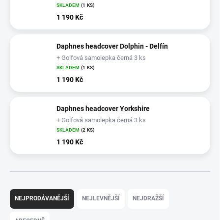
SKLADEM
(1 KS)
1 190 Kč
Daphnes headcover Dolphin - Delfín
+ Golfová samolepka černá 3 ks
SKLADEM
(1 KS)
1 190 Kč
Daphnes headcover Yorkshire
+ Golfová samolepka černá 3 ks
SKLADEM
(2 KS)
1 190 Kč
Ř
a
NEJPRODÁVANĚJŠÍ
NEJLEVNĚJŠÍ
NEJDRAŽŠÍ
z
e