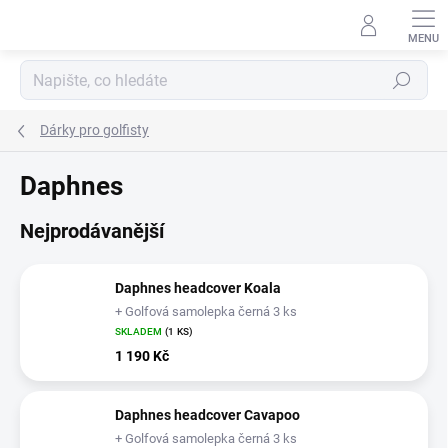
Přejít
na
obsah
Hledat
Dárky pro golfisty
Daphnes
Nejprodávanější
Daphnes headcover Koala
+ Golfová samolepka černá 3 ks
SKLADEM
(1 KS)
1 190 Kč
Daphnes headcover Cavapoo
+ Golfová samolepka černá 3 ks