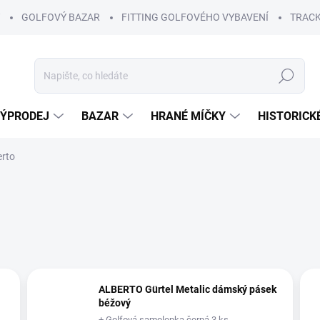
GOLFOVÝ BAZAR
FITTING GOLFOVÉHO VYBAVENÍ
TRACK
Hledat
ÝPRODEJ
BAZAR
HRANÉ MÍČKY
HISTORICK
erto
ALBERTO Gürtel Metalic dámský pásek
béžový
+ Golfová samolepka černá 3 ks