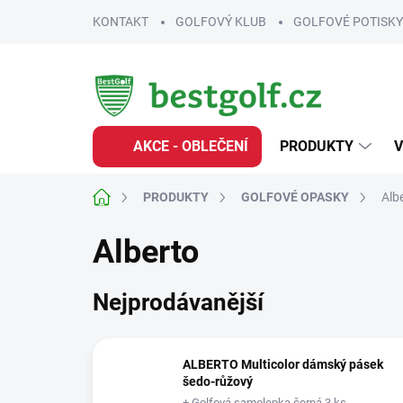
Přejít
KONTAKT
GOLFOVÝ KLUB
GOLFOVÉ POTISKY
na
obsah
AKCE - OBLEČENÍ
PRODUKTY
V
Domů
PRODUKTY
GOLFOVÉ OPASKY
Alb
Alberto
Nejprodávanější
ALBERTO Multicolor dámský pásek
šedo-růžový
+ Golfová samolepka černá 3 ks