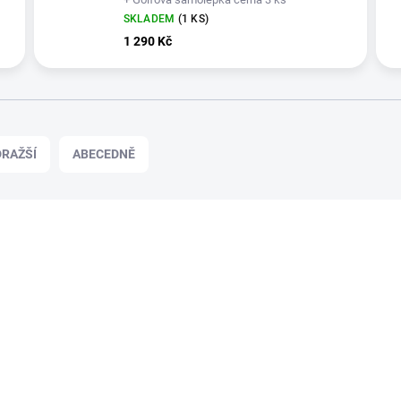
SKLADEM
(1 KS)
1 290 Kč
RAŽŠÍ
ABECEDNĚ
+ DÁREK ZDARMA
01018574-092/95
ZDARMA