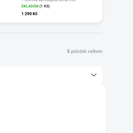
SKLADEM
(1 KS)
1 290 Kč
5
položek celkem
+ DÁREK ZDARMA
01008735-079/95
ZDARMA