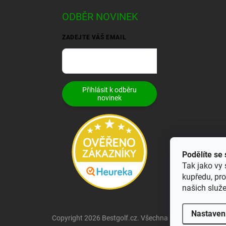
ODBĚR NOVINEK
ZADEJTE VÁŠ EMAIL
Přihlásit k odběru
novinek
Podělíte se
Tak jako vy 
kupředu, pr
našich služ
Nastaven
Copyright 2026
Bestgolf.cz
. Všechna práva vyhrazena.