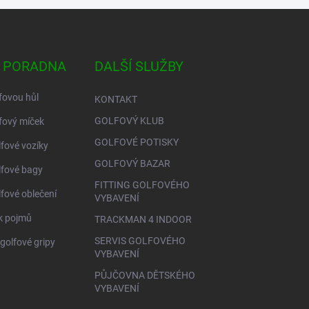
 PORADNA
DALŠÍ SLUŽBY
fovou hůl
KONTAKT
GOLFOVÝ KLUB
fový míček
GOLFOVÉ POTISKY
lfové vozíky
GOLFOVÝ BAZAR
lfové bagy
FITTING GOLFOVÉHO
lfové oblečení
VYBAVENÍ
ík pojmů
TRACKMAN 4 INDOOR
SERVIS GOLFOVÉHO
golfové gripy
VYBAVENÍ
PŮJČOVNA DĚTSKÉHO
VYBAVENÍ