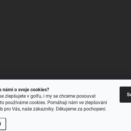
 s námi o svoje cookies?
S
se zlepšujete v golfu, i my se chceme posouvat
oto používáme cookies. Pomáhají nám ve zlepšování
eb pro Vás, naše zákazníky. Děkujeme za pochopení.
í
Upravit nastavení cookies