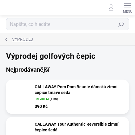
Přejít
na
obsah
Hledat
VÝPRODEJ
Výprodej golfových čepic
Nejprodávanější
CALLAWAY Pom Pom Beanie dámská zimní
čepice tmavě šedá
SKLADEM
(1 KS)
390 Kč
CALLAWAY Tour Authentic Reversible zimní
čepice šedá