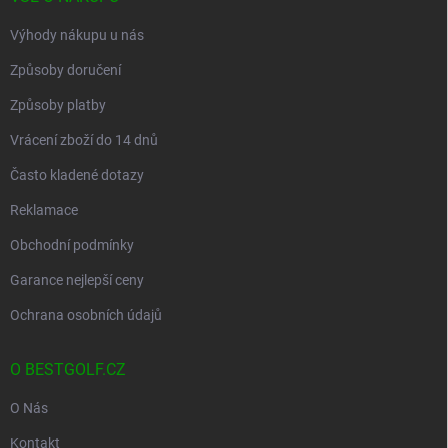
y
v
Výhody nákupu u nás
ý
p
Způsoby doručení
i
s
Způsoby platby
u
Vrácení zboží do 14 dnů
Často kladené dotazy
Reklamace
Obchodní podmínky
Garance nejlepší ceny
Ochrana osobních údajů
O BESTGOLF.CZ
O Nás
Kontakt