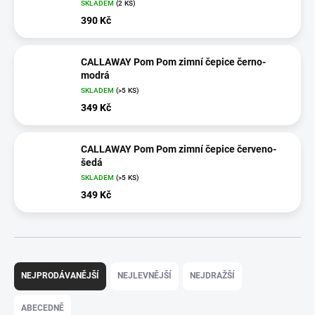
SKLADEM
(2 KS)
390 Kč
CALLAWAY Pom Pom zimní čepice černo-
modrá
SKLADEM
(>5 KS)
349 Kč
CALLAWAY Pom Pom zimní čepice červeno-
šedá
SKLADEM
(>5 KS)
349 Kč
Ř
a
NEJPRODÁVANĚJŠÍ
NEJLEVNĚJŠÍ
NEJDRAŽŠÍ
z
e
ABECEDNĚ