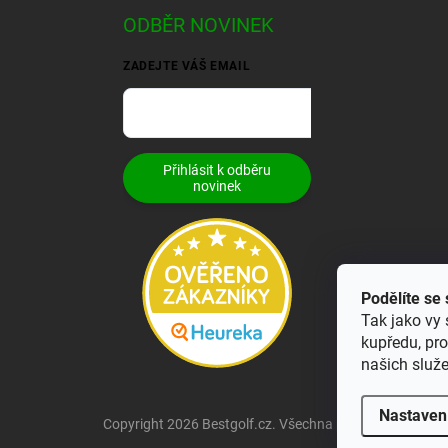
ODBĚR NOVINEK
ZADEJTE VÁŠ EMAIL
Přihlásit k odběru
novinek
Podělíte se
Tak jako vy 
kupředu, pr
našich služ
Nastaven
Copyright 2026
Bestgolf.cz
. Všechna práva vyhrazena.