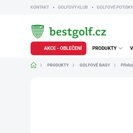
Přejít
KONTAKT
GOLFOVÝ KLUB
GOLFOVÉ POTISKY
na
obsah
AKCE - OBLEČENÍ
PRODUKTY
V
Domů
PRODUKTY
GOLFOVÉ BAGY
Příslu
Neohodnoceno
Podrobnosti hodnoce