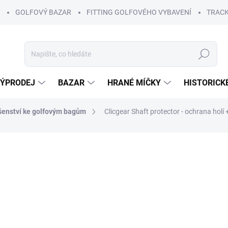
GOLFOVÝ BAZAR
FITTING GOLFOVÉHO VYBAVENÍ
TRACK
Hledat
ÝPRODEJ
BAZAR
HRANÉ MÍČKY
HISTORICK
šenství ke golfovým bagům
Clicgear Shaft protector - ochrana holí
ní
1 690 Kč
1 490
Měrná
SKLADEM
(1 KS)
cena:
−
+