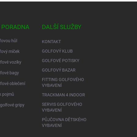
 PORADNA
DALŠÍ SLUŽBY
fovou hůl
KONTAKT
GOLFOVÝ KLUB
fový míček
GOLFOVÉ POTISKY
lfové vozíky
GOLFOVÝ BAZAR
lfové bagy
FITTING GOLFOVÉHO
lfové oblečení
VYBAVENÍ
ík pojmů
TRACKMAN 4 INDOOR
SERVIS GOLFOVÉHO
golfové gripy
VYBAVENÍ
PŮJČOVNA DĚTSKÉHO
VYBAVENÍ