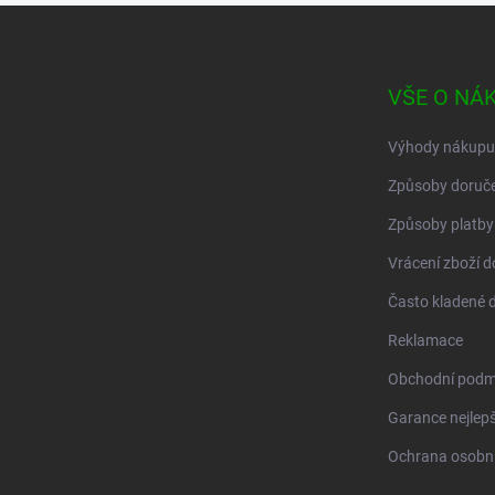
Z
á
p
a
VŠE O NÁ
t
í
Výhody nákupu
Způsoby doruče
Způsoby platby
Vrácení zboží d
Často kladené 
Reklamace
Obchodní podm
Garance nejlepš
Ochrana osobní