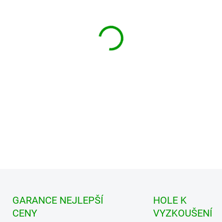
Zdarma od nás dos
+ Golfová samolepka č
v hodnotě 99 Kč
Clicgear shaft protector - o
nezlomily shafty holí.
DETAILNÍ INFORMACE
GARANCE NEJLEPŠÍ
HOLE K
CENY
VYZKOUŠENÍ