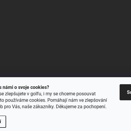
 s námi o svoje cookies?
S
se zlepšujete v golfu, i my se chceme posouvat
oto používáme cookies. Pomáhají nám ve zlepšování
eb pro Vás, naše zákazníky. Děkujeme za pochopení.
í
Upravit nastavení cookies