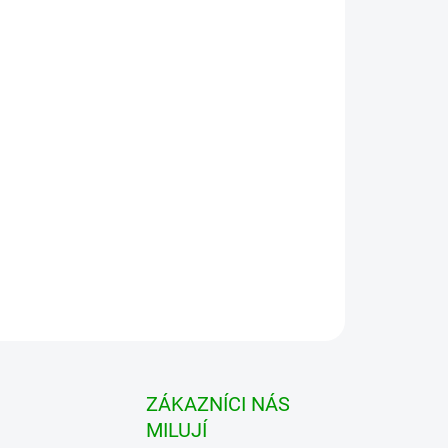
tanete
erná 3 ks
chrání vaše hole v bagu při cestování, tak aby se
ZEPTAT SE
HLÍDAT
ZÁKAZNÍCI NÁS
MILUJÍ