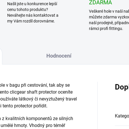
ZDARMA
Našli jste u konkurence lepší
cenu tohoto produktu?
Veškeré hole v naší na
Neváhejte nás kontaktovat a
můžete zdarma vyzko
my Vám rozdíl dorovnáme.
naší prodejně, případn
rámci profi fittingu.
Hodnocení
ole v bagu při cestování, tak aby se
Dop
ento clicgear shaft protector oceníte
oužíváte látkový či nevyztužený travel
 tento protector pořídit.
Katego
 z kvalitních komponentů ze silných
 z umělé hmoty. Vhodný pro téměř