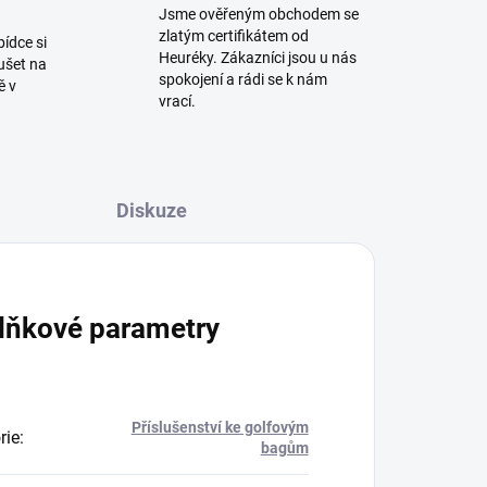
Jsme ověřeným obchodem se
zlatým certifikátem od
bídce si
Heuréky. Zákazníci jsou u nás
ušet na
spokojení a rádi se k nám
ě v
vrací.
Diskuze
lňkové parametry
Příslušenství ke golfovým
rie
:
bagům