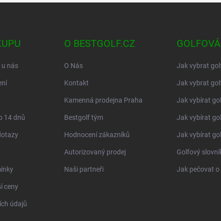
KUPU
O BESTGOLF.CZ
GOLFOVÁ
 u nás
O Nás
Jak vybrat gol
ní
Kontakt
Jak vybrat gol
Kamenná prodejna Praha
Jak vybírat go
o 14 dnů
Bestgolf tým
Jak vybírat go
dotazy
Hodnocení zákazníků
Jak vybírat go
Autorizovaný prodej
Golfový slovn
ínky
Naši partneři
Jak pečovat o 
í ceny
ch údajů