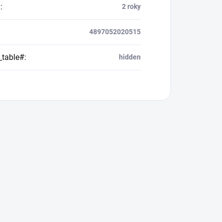
a
:
2 roky
4897052020515
_table#
:
hidden