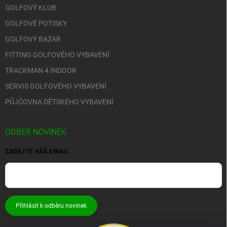
GOLFOVÝ KLUB
GOLFOVÉ POTISKY
GOLFOVÝ BAZAR
FITTING GOLFOVÉHO VYBAVENÍ
TRACKMAN 4 INDOOR
SERVIS GOLFOVÉHO VYBAVENÍ
PŮJČOVNA DĚTSKÉHO VYBAVENÍ
ODBĚR NOVINEK
ZADEJTE VÁŠ EMAIL
Přihlásit k odběru novinek