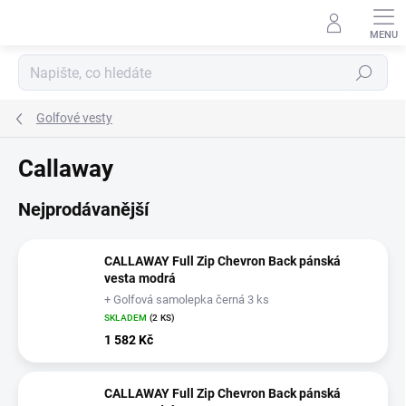
Přejít
na
obsah
Hledat
Golfové vesty
Callaway
Nejprodávanější
CALLAWAY Full Zip Chevron Back pánská
vesta modrá
+ Golfová samolepka černá 3 ks
SKLADEM
(2 KS)
1 582 Kč
CALLAWAY Full Zip Chevron Back pánská