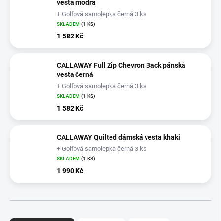
vesta modrá
+ Golfová samolepka černá 3 ks
SKLADEM
(1 KS)
1 582 Kč
CALLAWAY Full Zip Chevron Back pánská
vesta černá
+ Golfová samolepka černá 3 ks
SKLADEM
(1 KS)
1 582 Kč
CALLAWAY Quilted dámská vesta khaki
+ Golfová samolepka černá 3 ks
SKLADEM
(1 KS)
1 990 Kč
Ř