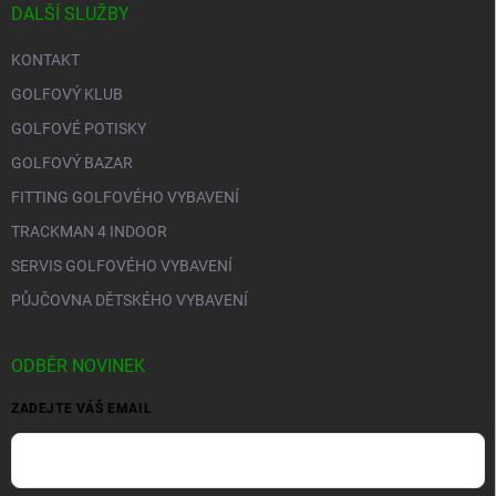
DALŠÍ SLUŽBY
KONTAKT
GOLFOVÝ KLUB
GOLFOVÉ POTISKY
GOLFOVÝ BAZAR
FITTING GOLFOVÉHO VYBAVENÍ
TRACKMAN 4 INDOOR
SERVIS GOLFOVÉHO VYBAVENÍ
PŮJČOVNA DĚTSKÉHO VYBAVENÍ
ODBĚR NOVINEK
ZADEJTE VÁŠ EMAIL