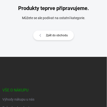
Produkty teprve připravujeme.
Můžete se ale podívat na ostatní kategorie.
Zpět do obchodu
Z
á
p
a
t
í
VŠE O NÁKUPU
Výhody nákupu u nás