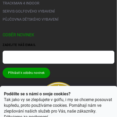
TRACKMAN 4 INDOOR
SERVIS GOLFOVÉHO VYBAVENÍ
PŮJČOVNA DĚTSKÉHO VYBAVENÍ
ODBĚR NOVINEK
ZADEJTE VÁŠ EMAIL
Přihlásit k odběru novinek
Podělíte se s námi o svoje cookies?
Tak jako vy se zlepšujete v golfu, i my se chceme posouvat
kupředu, proto používáme cookies. Pomáhají nám ve
zlepšování našich služeb pro Vás, naše zákazníky.
Děkujeme za pochopení.