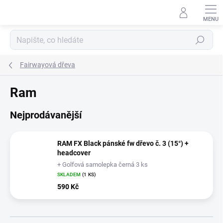
Přejít
na
obsah
Hledat
Fairwayová dřeva
Ram
Nejprodávanější
RAM FX Black pánské fw dřevo č. 3 (15°) +
headcover
+ Golfová samolepka černá 3 ks
SKLADEM
(1 KS)
590 Kč