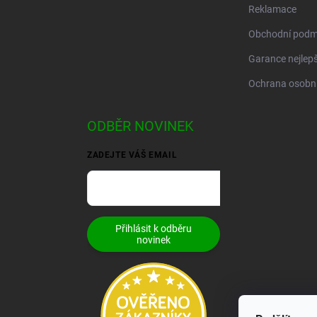
Reklamace
Obchodní podm
Garance nejlepš
Ochrana osobní
ODBĚR NOVINEK
ZADEJTE VÁŠ EMAIL
Přihlásit k odběru
novinek