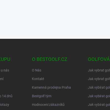
KUPU
O BESTGOLF.CZ
GOLFOVÁ
 u nás
O Nás
Jak vybrat gol
ní
Kontakt
Jak vybrat gol
Kamenná prodejna Praha
Jak vybírat go
o 14 dnů
Bestgolf tým
Jak vybírat go
dotazy
Hodnocení zákazníků
Jak vybírat go