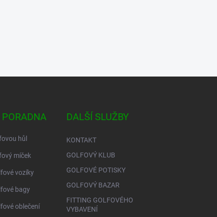
 PORADNA
DALŠÍ SLUŽBY
fovou hůl
KONTAKT
GOLFOVÝ KLUB
fový míček
GOLFOVÉ POTISKY
lfové vozíky
GOLFOVÝ BAZAR
lfové bagy
FITTING GOLFOVÉHO
lfové oblečení
VYBAVENÍ