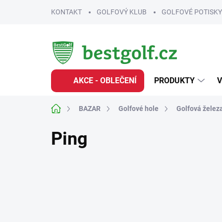
Přejít
KONTAKT
GOLFOVÝ KLUB
GOLFOVÉ POTISKY
na
obsah
AKCE - OBLEČENÍ
PRODUKTY
V
Domů
BAZAR
Golfové hole
Golfová želez
Ping