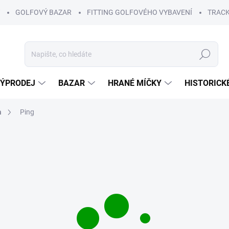
GOLFOVÝ BAZAR
FITTING GOLFOVÉHO VYBAVENÍ
TRACK
Hledat
ÝPRODEJ
BAZAR
HRANÉ MÍČKY
HISTORICK
a
Ping