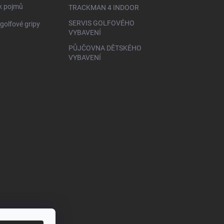
ík pojmů
TRACKMAN 4 INDOOR
SERVIS GOLFOVÉHO
golfové gripy
VYBAVENÍ
PŮJČOVNA DĚTSKÉHO
VYBAVENÍ