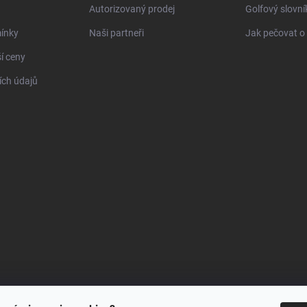
Autorizovaný prodej
Golfový slovn
ínky
Naši partneři
Jak pečovat o 
í ceny
ch údajů