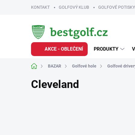
Přejít
KONTAKT
GOLFOVÝ KLUB
GOLFOVÉ POTISKY
na
obsah
AKCE - OBLEČENÍ
PRODUKTY
V
Domů
BAZAR
Golfové hole
Golfové driver
Cleveland