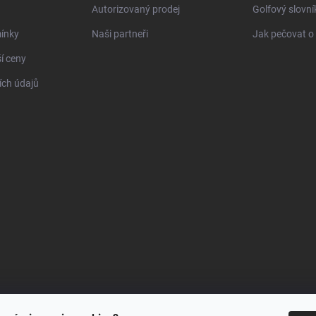
Autorizovaný prodej
Golfový slovn
ínky
Naši partneři
Jak pečovat o 
í ceny
ch údajů