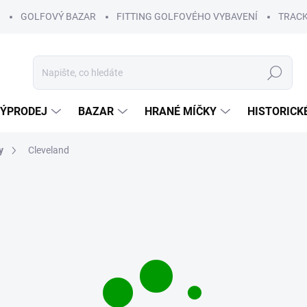
GOLFOVÝ BAZAR
FITTING GOLFOVÉHO VYBAVENÍ
TRACK
Hledat
ÝPRODEJ
BAZAR
HRANÉ MÍČKY
HISTORICK
y
Cleveland