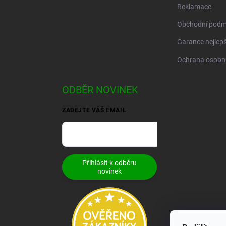
Reklamace
Obchodní podm
Garance nejlepš
Ochrana osobní
ODBĚR NOVINEK
ZADEJTE VÁŠ EMAIL
Přihlásit k odběru
novinek