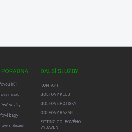
 PORADNA
DALŠÍ SLUŽBY
fovou hůl
KONTAKT
GOLFOVÝ KLUB
fový míček
GOLFOVÉ POTISKY
lfové vozíky
GOLFOVÝ BAZAR
lfové bagy
FITTING GOLFOVÉHO
lfové oblečení
VYBAVENÍ