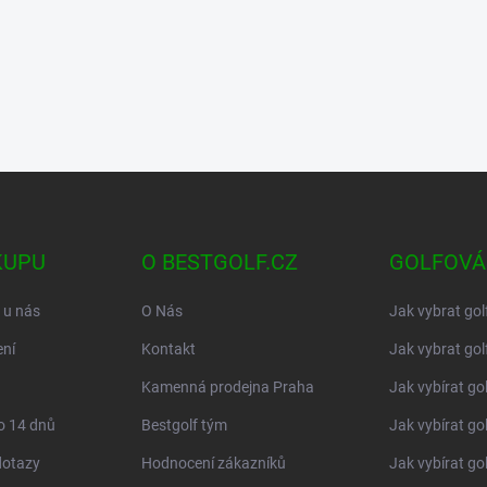
KUPU
O BESTGOLF.CZ
GOLFOVÁ
 u nás
O Nás
Jak vybrat gol
ní
Kontakt
Jak vybrat gol
Kamenná prodejna Praha
Jak vybírat go
o 14 dnů
Bestgolf tým
Jak vybírat go
dotazy
Hodnocení zákazníků
Jak vybírat go