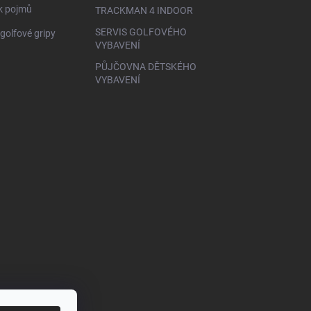
ík pojmů
TRACKMAN 4 INDOOR
SERVIS GOLFOVÉHO
golfové gripy
VYBAVENÍ
PŮJČOVNA DĚTSKÉHO
VYBAVENÍ