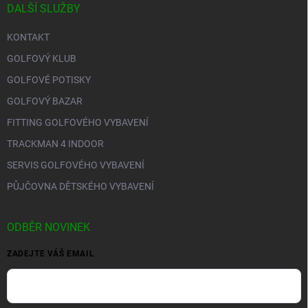
DALŠÍ SLUŽBY
KONTAKT
GOLFOVÝ KLUB
GOLFOVÉ POTISKY
GOLFOVÝ BAZAR
FITTING GOLFOVÉHO VYBAVENÍ
TRACKMAN 4 INDOOR
SERVIS GOLFOVÉHO VYBAVENÍ
PŮJČOVNA DĚTSKÉHO VYBAVENÍ
ODBĚR NOVINEK
ZADEJTE VÁŠ EMAIL