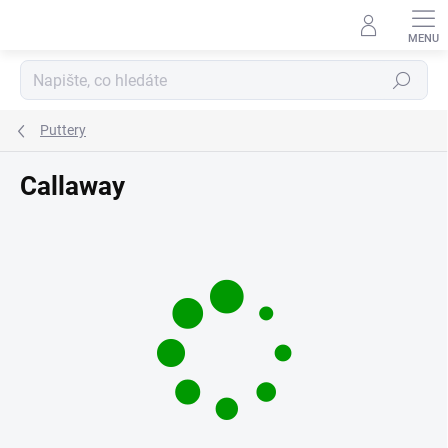
Přejít
na
obsah
Hledat
Puttery
Callaway