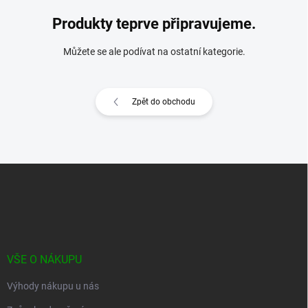
Produkty teprve připravujeme.
Můžete se ale podívat na ostatní kategorie.
Zpět do obchodu
Z
á
p
a
t
í
VŠE O NÁKUPU
Výhody nákupu u nás