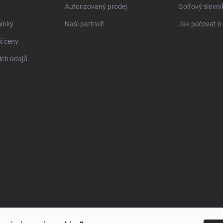
Autorizovaný prodej
Golfový slovn
ínky
Naši partneři
Jak pečovat o 
í ceny
ch údajů