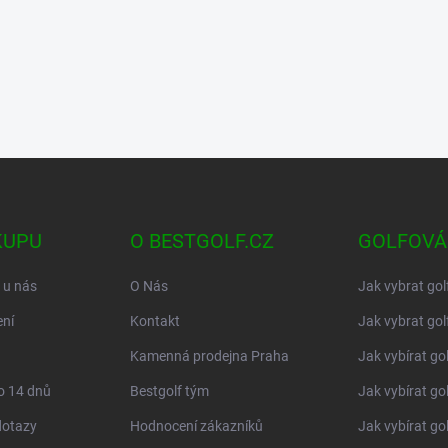
KUPU
O BESTGOLF.CZ
GOLFOVÁ
 u nás
O Nás
Jak vybrat gol
ní
Kontakt
Jak vybrat gol
Kamenná prodejna Praha
Jak vybírat go
o 14 dnů
Bestgolf tým
Jak vybírat go
dotazy
Hodnocení zákazníků
Jak vybírat go