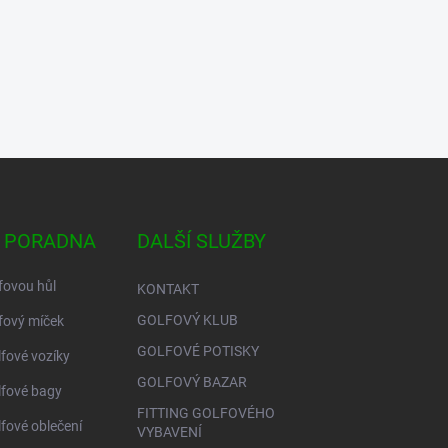
 PORADNA
DALŠÍ SLUŽBY
fovou hůl
KONTAKT
GOLFOVÝ KLUB
fový míček
GOLFOVÉ POTISKY
lfové vozíky
GOLFOVÝ BAZAR
lfové bagy
FITTING GOLFOVÉHO
lfové oblečení
VYBAVENÍ