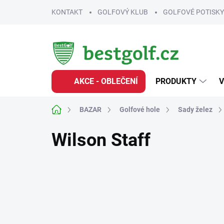
Přejít
KONTAKT
GOLFOVÝ KLUB
GOLFOVÉ POTISKY
na
obsah
AKCE - OBLEČENÍ
PRODUKTY
V
Domů
BAZAR
Golfové hole
Sady želez
Wilson Staff