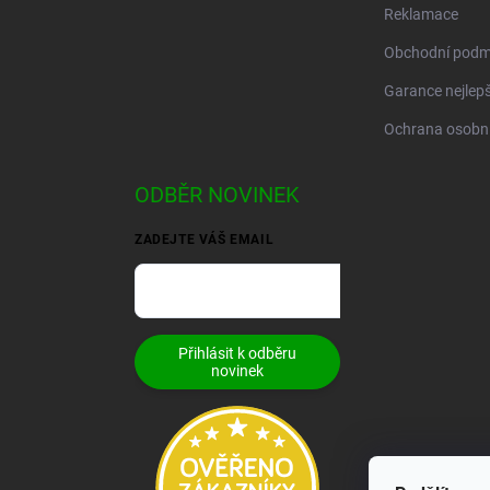
Reklamace
Obchodní podm
Garance nejlepš
Ochrana osobní
ODBĚR NOVINEK
ZADEJTE VÁŠ EMAIL
Přihlásit k odběru
novinek