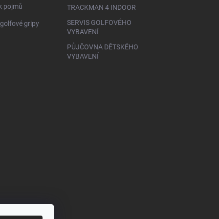
ík pojmů
TRACKMAN 4 INDOOR
SERVIS GOLFOVÉHO
golfové gripy
VYBAVENÍ
PŮJČOVNA DĚTSKÉHO
VYBAVENÍ