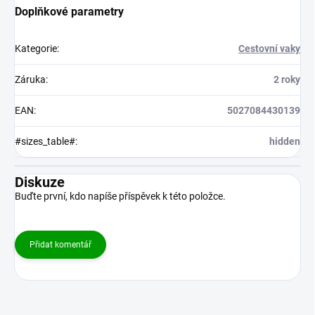
Doplňkové parametry
Kategorie
:
Cestovní vaky
Záruka
:
2 roky
EAN
:
5027084430139
#sizes_table#
:
hidden
Diskuze
Buďte první, kdo napíše příspěvek k této položce.
Přidat komentář