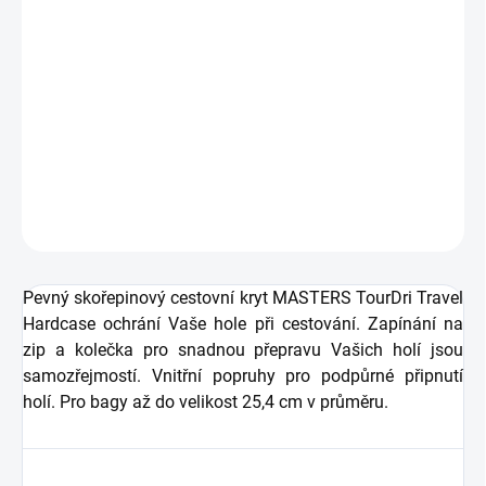
Zdarma od nás dostanete
+ Golfová samolepka černá 3 ks
v hodnotě 99 Kč
Pevný skořepinový cestovní kryt MASTERS TourDri Travel
Hardcase ochrání Vaše hole při cestování.
DETAILNÍ INFORMACE
ZEPTAT SE
HLÍDAT
Pevný skořepinový cestovní kryt MASTERS TourDri Travel
Hardcase ochrání Vaše hole při cestování. Zapínání na
zip a kolečka pro snadnou přepravu Vašich holí jsou
samozřejmostí. Vnitřní popruhy pro podpůrné připnutí
holí. Pro bagy až do velikost 25,4 cm v průměru.