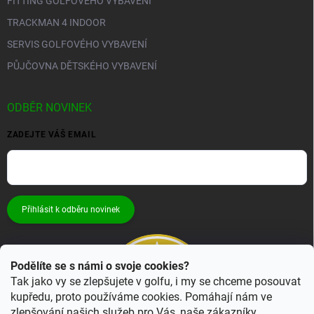
FITTING GOLFOVÉHO VYBAVENÍ
TRACKMAN 4 INDOOR
SERVIS GOLFOVÉHO VYBAVENÍ
PŮJČOVNA DĚTSKÉHO VYBAVENÍ
ODBĚR NOVINEK
ZADEJTE VÁŠ EMAIL
Přihlásit k odběru novinek
Podělíte se s námi o svoje cookies?
Tak jako vy se zlepšujete v golfu, i my se chceme posouvat
kupředu, proto používáme cookies. Pomáhají nám ve
zlepšování našich služeb pro Vás, naše zákazníky.