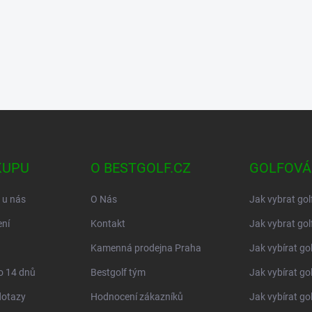
KUPU
O BESTGOLF.CZ
GOLFOVÁ
 u nás
O Nás
Jak vybrat gol
ní
Kontakt
Jak vybrat gol
Kamenná prodejna Praha
Jak vybírat go
o 14 dnů
Bestgolf tým
Jak vybírat go
dotazy
Hodnocení zákazníků
Jak vybírat go