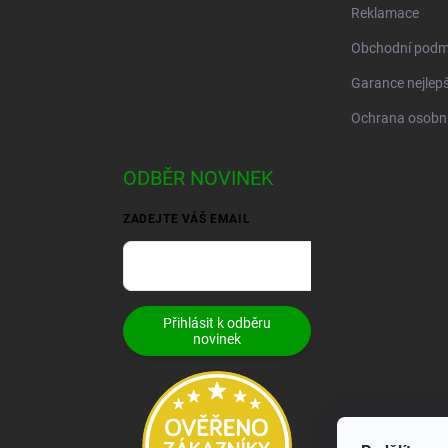
Reklamace
Obchodní podm
Garance nejlepš
Ochrana osobní
ODBĚR NOVINEK
ZADEJTE VÁŠ EMAIL
Přihlásit k odběru
novinek