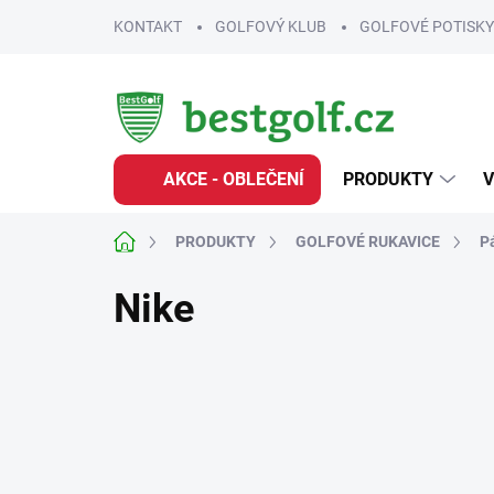
Přejít
KONTAKT
GOLFOVÝ KLUB
GOLFOVÉ POTISKY
na
obsah
AKCE - OBLEČENÍ
PRODUKTY
V
Domů
PRODUKTY
GOLFOVÉ RUKAVICE
P
Nike