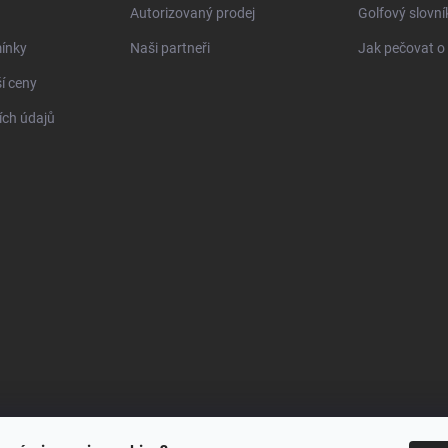
Autorizovaný prodej
Golfový slovn
ínky
Naši partneři
Jak pečovat o 
í ceny
ch údajů