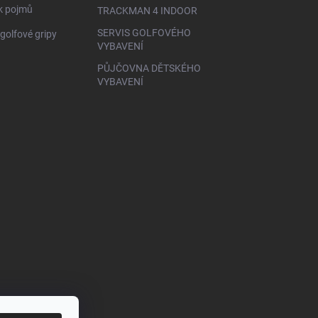
ík pojmů
TRACKMAN 4 INDOOR
SERVIS GOLFOVÉHO
golfové gripy
VYBAVENÍ
PŮJČOVNA DĚTSKÉHO
VYBAVENÍ