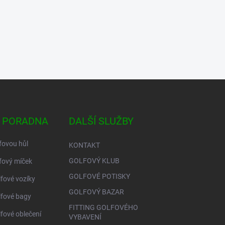
 PORADNA
DALŠÍ SLUŽBY
fovou hůl
KONTAKT
GOLFOVÝ KLUB
fový míček
GOLFOVÉ POTISKY
lfové vozíky
GOLFOVÝ BAZAR
lfové bagy
FITTING GOLFOVÉHO
lfové oblečení
VYBAVENÍ