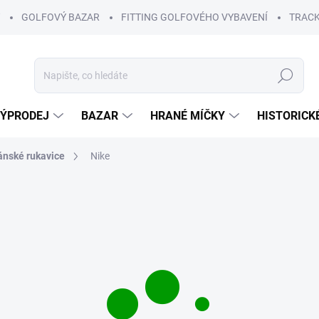
GOLFOVÝ BAZAR
FITTING GOLFOVÉHO VYBAVENÍ
TRACK
Hledat
ÝPRODEJ
BAZAR
HRANÉ MÍČKY
HISTORICK
ánské rukavice
Nike