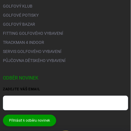
GOLFOVÝ KLUB
GOLFOVÉ POTISKY
GOLFOVÝ BAZAR
FITTING GOLFOVÉHO VYBAVENÍ
TRACKMAN 4 INDOOR
SERVIS GOLFOVÉHO VYBAVENÍ
PŮJČOVNA DĚTSKÉHO VYBAVENÍ
ODBĚR NOVINEK
ZADEJTE VÁŠ EMAIL
Přihlásit k odběru novinek