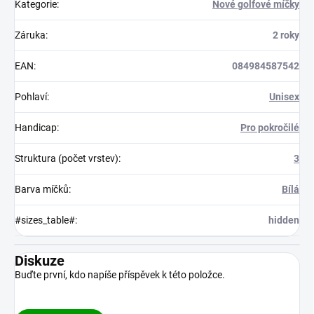
Kategorie
:
Nové golfové míčky
Záruka
:
2 roky
EAN
:
084984587542
Pohlaví
:
Unisex
Handicap
:
Pro pokročilé
Struktura (počet vrstev)
:
3
Barva míčků
:
Bílá
#sizes_table#
:
hidden
Diskuze
Buďte první, kdo napíše příspěvek k této položce.