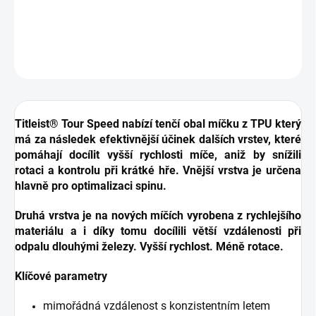
získáte lepší kontrolu nad míčkem při hře krátké.
DETAILNÍ INFORMACE
ZEPTAT SE
HLÍDAT
Titleist® Tour Speed nabízí tenčí obal míčku z TPU který
má za následek efektivnější účinek dalších vrstev, které
pomáhají docílit vyšší rychlosti míče, aniž by snížili
rotaci a kontrolu při krátké hře. Vnější vrstva je určena
hlavně pro optimalizaci spinu.
Druhá vrstva je na nových míčích vyrobena z rychlejšího
materiálu a i díky tomu docílili větší vzdálenosti při
odpalu dlouhými železy. Vyšší rychlost. Méně rotace.
Klíčové parametry
mimořádná vzdálenost s konzistentním letem