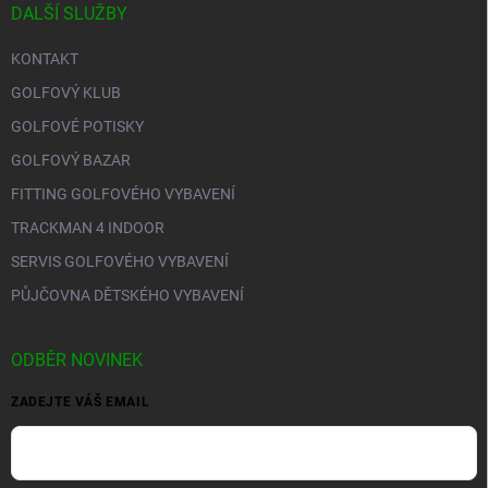
DALŠÍ SLUŽBY
KONTAKT
GOLFOVÝ KLUB
GOLFOVÉ POTISKY
GOLFOVÝ BAZAR
FITTING GOLFOVÉHO VYBAVENÍ
TRACKMAN 4 INDOOR
SERVIS GOLFOVÉHO VYBAVENÍ
PŮJČOVNA DĚTSKÉHO VYBAVENÍ
ODBĚR NOVINEK
ZADEJTE VÁŠ EMAIL