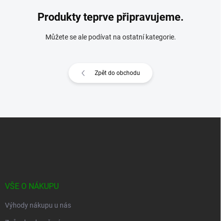
Produkty teprve připravujeme.
Můžete se ale podívat na ostatní kategorie.
Zpět do obchodu
Z
á
p
a
t
í
VŠE O NÁKUPU
Výhody nákupu u nás