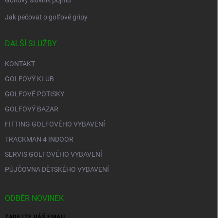
Golfový slovník pojmů
Jak pečovat o golfové gripy
DALŠÍ SLUŽBY
KONTAKT
GOLFOVÝ KLUB
GOLFOVÉ POTISKY
GOLFOVÝ BAZAR
FITTING GOLFOVÉHO VYBAVENÍ
TRACKMAN 4 INDOOR
SERVIS GOLFOVÉHO VYBAVENÍ
PŮJČOVNA DĚTSKÉHO VYBAVENÍ
ODBĚR NOVINEK
ZADEJTE VÁŠ EMAIL