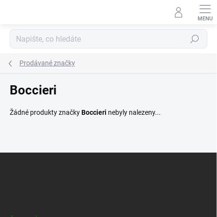
Přejít
na
obsah
Hledat
Prodávané značky
Boccieri
Žádné produkty značky
Boccieri
nebyly nalezeny...
Z
á
p
a
t
í