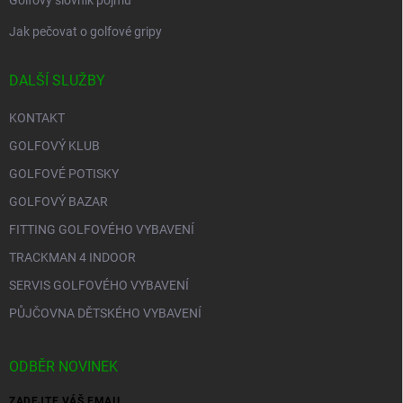
Golfový slovník pojmů
Jak pečovat o golfové gripy
DALŠÍ SLUŽBY
KONTAKT
GOLFOVÝ KLUB
GOLFOVÉ POTISKY
GOLFOVÝ BAZAR
FITTING GOLFOVÉHO VYBAVENÍ
TRACKMAN 4 INDOOR
SERVIS GOLFOVÉHO VYBAVENÍ
PŮJČOVNA DĚTSKÉHO VYBAVENÍ
ODBĚR NOVINEK
ZADEJTE VÁŠ EMAIL