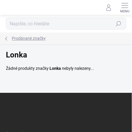
Přejít
na
obsah
Hledat
Prodávané značky
Lonka
Žádné produkty značky
Lonka
nebyly nalezeny...
Z
á
p
a
t
í