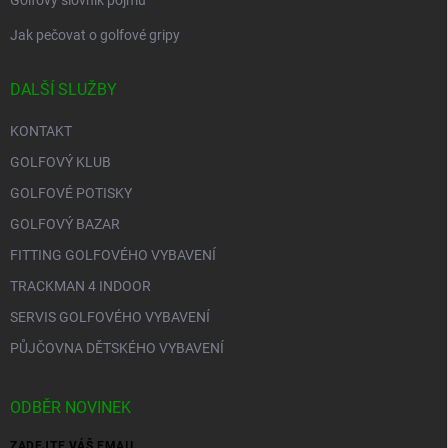
Golfový slovník pojmů
Jak pečovat o golfové gripy
DALŠÍ SLUŽBY
KONTAKT
GOLFOVÝ KLUB
GOLFOVÉ POTISKY
GOLFOVÝ BAZAR
FITTING GOLFOVÉHO VYBAVENÍ
TRACKMAN 4 INDOOR
SERVIS GOLFOVÉHO VYBAVENÍ
PŮJČOVNA DĚTSKÉHO VYBAVENÍ
ODBĚR NOVINEK
ZADEJTE VÁŠ EMAIL