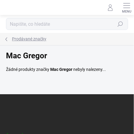
Přejít
na
obsah
Hledat
Prodávané značky
Mac Gregor
Žádné produkty značky
Mac Gregor
nebyly nalezeny...
Z
á
p
a
t
í