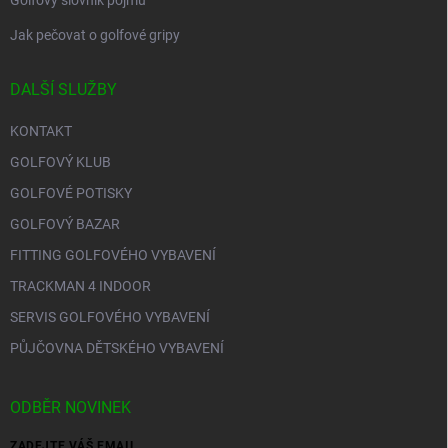
Golfový slovník pojmů
Jak pečovat o golfové gripy
DALŠÍ SLUŽBY
KONTAKT
GOLFOVÝ KLUB
GOLFOVÉ POTISKY
GOLFOVÝ BAZAR
FITTING GOLFOVÉHO VYBAVENÍ
TRACKMAN 4 INDOOR
SERVIS GOLFOVÉHO VYBAVENÍ
PŮJČOVNA DĚTSKÉHO VYBAVENÍ
ODBĚR NOVINEK
ZADEJTE VÁŠ EMAIL