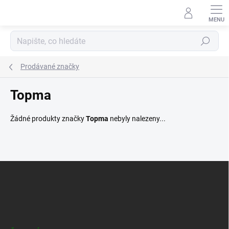
Přejít
na
obsah
Hledat
Prodávané značky
Topma
Žádné produkty značky
Topma
nebyly nalezeny...
Z
á
p
a
t
í