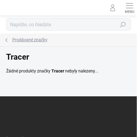
Přejít
na
obsah
Hledat
Prodávané značky
Tracer
Žádné produkty značky
Tracer
nebyly nalezeny...
Z
á
p
a
t
í