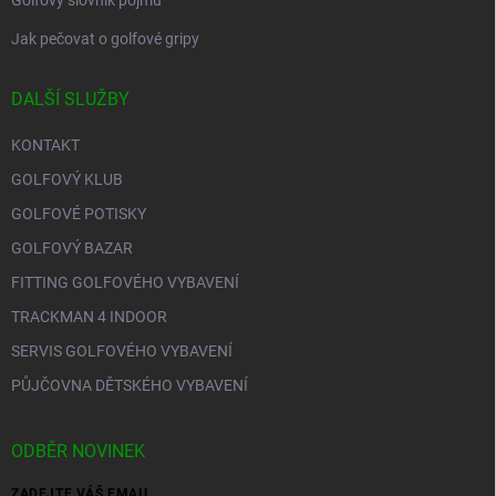
Golfový slovník pojmů
Jak pečovat o golfové gripy
DALŠÍ SLUŽBY
KONTAKT
GOLFOVÝ KLUB
GOLFOVÉ POTISKY
GOLFOVÝ BAZAR
FITTING GOLFOVÉHO VYBAVENÍ
TRACKMAN 4 INDOOR
SERVIS GOLFOVÉHO VYBAVENÍ
PŮJČOVNA DĚTSKÉHO VYBAVENÍ
ODBĚR NOVINEK
ZADEJTE VÁŠ EMAIL