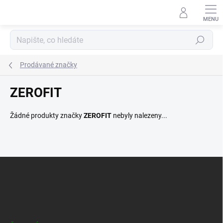
Přejít
na
obsah
Hledat
Prodávané značky
ZEROFIT
Žádné produkty značky
ZEROFIT
nebyly nalezeny...
Z
á
p
a
t
í