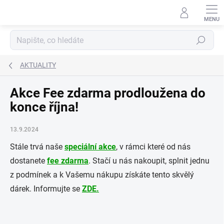
Přejít
na
obsah
Hledat
AKTUALITY
Akce Fee zdarma prodloužena do
konce října!
13.9.2024
Stále trvá naše
speciální akce
, v rámci které od nás
dostanete
fee zdarma
. Stačí u nás nakoupit, splnit jednu
z podmínek a k Vašemu nákupu získáte tento skvělý
dárek. Informujte se
ZDE.