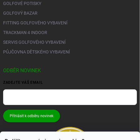
GOLFOVÉ POTISKY
GOLFOVÝ BAZAR
FITTING GOLFOVÉHO VYBAVENÍ
TRACKMAN 4 INDOOR
SERVIS GOLFOVÉHO VYBAVENÍ
PŮJČOVNA DĚTSKÉHO VYBAVENÍ
ODBĚR NOVINEK
ZADEJTE VÁŠ EMAIL
Přihlásit k odběru novinek