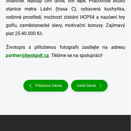
finančně. Nástup čím dříve, tím lépe. Pracoviště blízko
stanice metra Ládví (trasa C), vybavená kuchyňka,
rodinné prostředí, možnost získání HCP54 a naučení hry
golfu, zaměstanecké slevy, motivační bonusy. Zajímavý
plat 25-40.000 Kč.
Životopis s přiloženou fotografií zasílejte na adresu
partner
@bestgolf.cz
. Těšíme se na spolupráci!
Předchozí článek
Další článek
Z
á
p