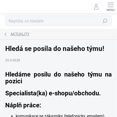
Přejít
na
obsah
Hledat
AKTUALITY
Hledá se posila do našeho týmu!
23.4.2020
Hledáme posilu do našeho týmu na
pozici
Specialista(ka) e-shopu/obchodu.
Náplň práce:
komunikace se zákazníky (telefonicky, emailem)