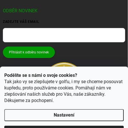
ODBĚR NOVINEK
ZADEJTE VÁŠ EMAIL
Přihlásit k odběru novinek
Podělíte se s námi o svoje cookies?
Tak jako vy se zlepšujete v golfu, i my se chceme posouvat
kupředu, proto používáme cookies. Pomáhají nám ve
zlepšování našich služeb pro Vás, naše zákazníky.
Děkujeme za pochopení.
Nastavení
Copyright 2026
Bestgolf.cz
. Všechna práva vyhrazena.
Upravit nastavení