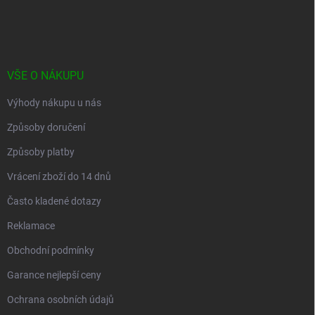
á
p
a
t
í
VŠE O NÁKUPU
Výhody nákupu u nás
Způsoby doručení
Způsoby platby
Vrácení zboží do 14 dnů
Často kladené dotazy
Reklamace
Obchodní podmínky
Garance nejlepší ceny
Ochrana osobních údajů