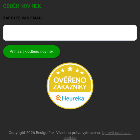
ODBĚR NOVINEK
ZADEJTE VÁŠ EMAIL
Přihlásit k odběru novinek
Copyright 2026
Bestgolf.cz
. Všechna práva vyhrazena.
Upravit nastavení
cookies