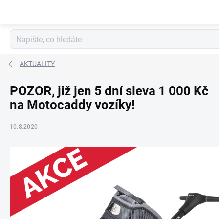
Přejít
na
obsah
AKTUALITY
POZOR, již jen 5 dní sleva 1 000 Kč
na Motocaddy vozíky!
10.8.2020