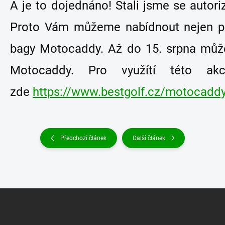
A je to dojednáno! Stali jsme se auto
Proto Vám můžeme nabídnout nejen pest
bagy Motocaddy. Až do 15. srpna můžet
Motocaddy. Pro využítí této ak
zde
https://www.bestgolf.cz/motocaddy
Předchozí článek
Další článek
Z
á
p