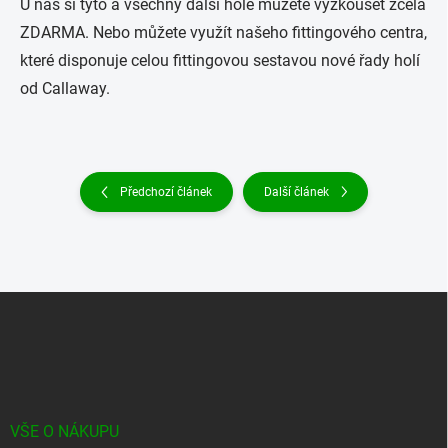
U nás si tyto a všechny další hole můžete vyzkoušet zcela
ZDARMA. Nebo můžete využít našeho fittingového centra,
které disponuje celou fittingovou sestavou nové řady holí
od Callaway.
Předchozí článek
Další článek
Z
á
p
a
t
í
VŠE O NÁKUPU