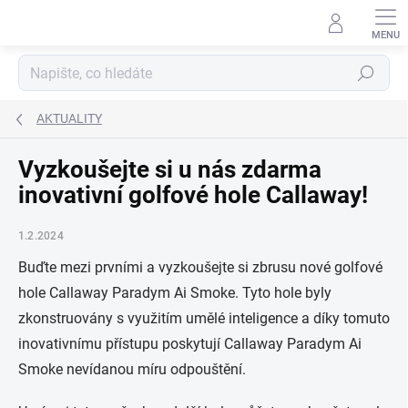
Přejít
na
obsah
Hledat
AKTUALITY
Vyzkoušejte si u nás zdarma
inovativní golfové hole Callaway!
1.2.2024
Buďte mezi prvními a vyzkoušejte si zbrusu nové golfové
hole Callaway Paradym Ai Smoke. Tyto hole byly
zkonstruovány s využitím umělé inteligence a díky tomuto
inovativnímu přístupu poskytují Callaway Paradym Ai
Smoke nevídanou míru odpouštění.