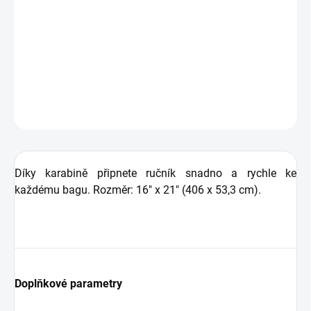
Golfový ručník
Big Max Aqua
je antibakteriální, odolný
vůči molům a vyroben z prodyšného síťovaného
materiálu s vysokou savostí.
DETAILNÍ INFORMACE
ZEPTAT SE
HLÍDAT
Díky karabině připnete ručník snadno a rychle ke
každému bagu. Rozměr: 16" x 21" (406 x 53,3 cm).
Doplňkové parametry