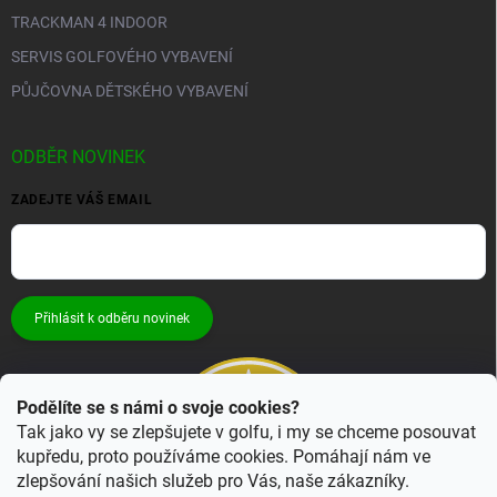
TRACKMAN 4 INDOOR
SERVIS GOLFOVÉHO VYBAVENÍ
PŮJČOVNA DĚTSKÉHO VYBAVENÍ
ODBĚR NOVINEK
ZADEJTE VÁŠ EMAIL
Přihlásit k odběru novinek
Podělíte se s námi o svoje cookies?
Tak jako vy se zlepšujete v golfu, i my se chceme posouvat
kupředu, proto používáme cookies. Pomáhají nám ve
zlepšování našich služeb pro Vás, naše zákazníky.