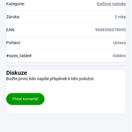
Kategorie
:
Golfové ručníky
Záruka
:
2 roky
EAN
:
9008356078095
Pohlaví
:
Unisex
#sizes_table#
:
hidden
Diskuze
Buďte první, kdo napíše příspěvek k této položce.
Přidat komentář