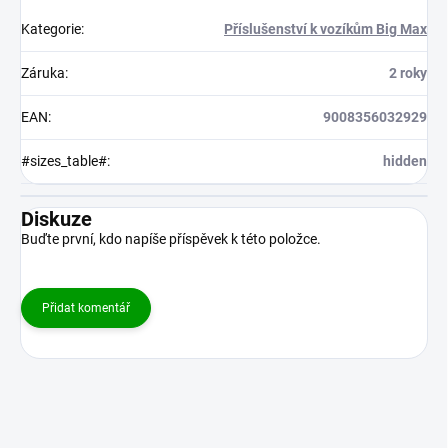
Kategorie
:
Příslušenství k vozíkům Big Max
Záruka
:
2 roky
EAN
:
9008356032929
#sizes_table#
:
hidden
Diskuze
Buďte první, kdo napíše příspěvek k této položce.
Přidat komentář