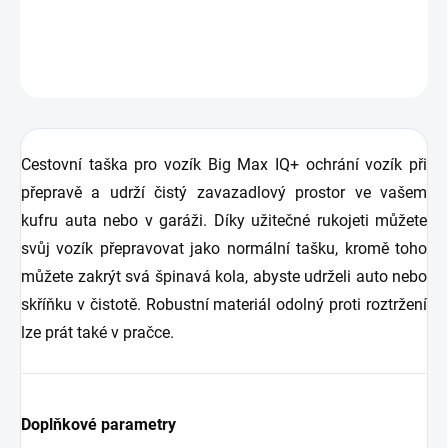
DETAILNÍ INFORMACE
ZEPTAT SE
HLÍDAT
Cestovní taška pro vozík Big Max IQ+ ochrání vozík při
přepravě a udrží čistý zavazadlový prostor ve vašem
kufru auta nebo v garáži.
Díky užitečné rukojeti můžete
svůj vozík přepravovat jako normální tašku, kromě toho
můžete zakrýt svá špinavá kola, abyste udrželi auto nebo
skříňku v čistotě. Robustní materiál odolný proti roztržení
lze prát také v pračce.
Doplňkové parametry