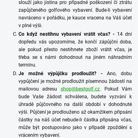
slouží jako jistina pro případné poškození či ztrátu
zapůjčeného golfového vybavení. Bude-li vybavení
navráceno v pořádku, je kauce vracena na Váš účet
v plné výši.
Co když nestihnu vybavení vrátit včas? -
14 dní
dopředu vás upozorníme, že končí zápůjční doba,
ale pokud přesto nestihnete zboží vrátit včas, je
třeba se s námi dohodnout na jiném náhradním
termínu.
Je možné výpůjčku prodloužit? -
Ano, dobu
vypůjčení je možné prodloužit písemnou žádostí na
mailovou adresu
shop@bestgolf.cz
. Pokud Vám
bude Vaše žádost schválena, budete vyzvání k
úhradě půjčovného na další období v dohodnuté
výši. Půjčení je prodlouženo až okamžikem připsání
částky na náš účet nebude-li částka připsána včas,
může být postupováno jako v případě zpoždění s
vrácením vybavení.