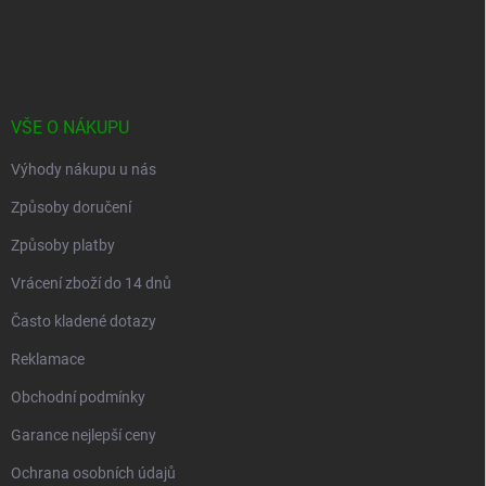
á
p
a
t
í
VŠE O NÁKUPU
Výhody nákupu u nás
Způsoby doručení
Způsoby platby
Vrácení zboží do 14 dnů
Často kladené dotazy
Reklamace
Obchodní podmínky
Garance nejlepší ceny
Ochrana osobních údajů