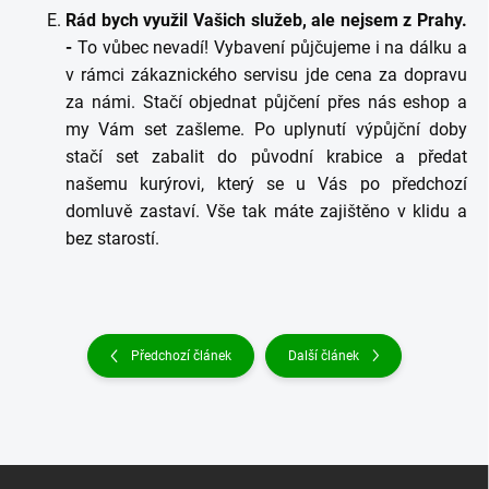
Rád bych využil Vašich služeb, ale nejsem z Prahy.
-
To vůbec nevadí! Vybavení půjčujeme i na dálku a
v rámci zákaznického servisu jde cena za dopravu
za námi. Stačí objednat půjčení přes nás eshop a
my Vám set zašleme. Po uplynutí výpůjční doby
stačí set zabalit do původní krabice a předat
našemu kurýrovi, který se u Vás po předchozí
domluvě zastaví. Vše tak máte zajištěno v klidu a
bez starostí.
Předchozí článek
Další článek
Z