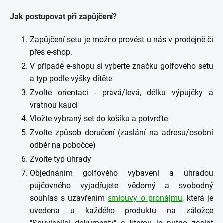
Jak postupovat při zapůjčení?
Zapůjčení setu je možno provést u nás v prodejně či
přes e-shop.
V případě e-shopu si vyberte značku golfového setu
a typ podle výšky dítěte
Zvolte orientaci - pravá/levá, délku výpůjčky a
vratnou kauci
Vložte vybraný set do košíku a potvrďte
Zvolte způsob doručení (zaslání na adresu/osobní
odběr na pobočce)
Zvolte typ úhrady
Objednáním golfového vybavení a úhradou
půjčovného vyjadřujete vědomý a svobodný
souhlas s uzavřením
smlouvy o pronájmu
, která je
uvedena u každého produktu na záložce
"Související dokumenty" a kterou je nutno zaslat