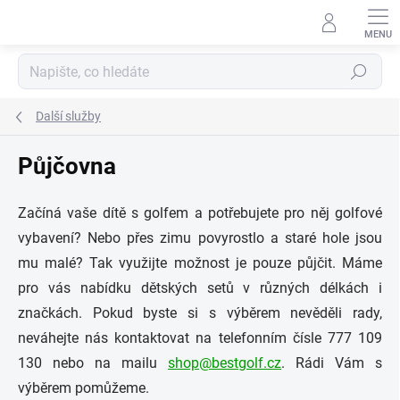
Přejít
na
obsah
Hledat
Další služby
Půjčovna
Začíná vaše dítě s golfem a potřebujete pro něj golfové
vybavení? Nebo přes zimu povyrostlo a staré hole jsou
mu malé? Tak využijte možnost je pouze půjčit. Máme
pro vás nabídku dětských setů v různých délkách i
značkách. Pokud byste si s výběrem nevěděli rady,
neváhejte nás kontaktovat na telefonním čísle 777 109
130 nebo na mailu
shop@bestgolf.cz
. Rádi Vám s
výběrem pomůžeme.