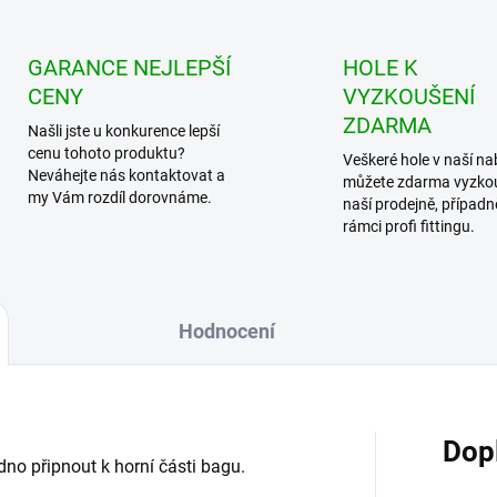
GARANCE NEJLEPŠÍ
HOLE K
CENY
VYZKOUŠENÍ
ZDARMA
Našli jste u konkurence lepší
cenu tohoto produktu?
Veškeré hole v naší na
Neváhejte nás kontaktovat a
můžete zdarma vyzko
my Vám rozdíl dorovnáme.
naší prodejně, případn
rámci profi fittingu.
Hodnocení
Dop
o připnout k horní části bagu.