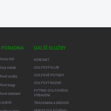
 PORADNA
DALŠÍ SLUŽBY
fovou hůl
KONTAKT
GOLFOVÝ KLUB
fový míček
GOLFOVÉ POTISKY
lfové vozíky
GOLFOVÝ BAZAR
lfové bagy
FITTING GOLFOVÉHO
lfové oblečení
VYBAVENÍ
ík pojmů
TRACKMAN 4 INDOOR
SERVIS GOLFOVÉHO