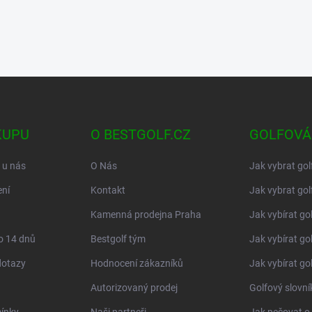
KUPU
O BESTGOLF.CZ
GOLFOVÁ
 u nás
O Nás
Jak vybrat gol
ní
Kontakt
Jak vybrat gol
Kamenná prodejna Praha
Jak vybírat go
o 14 dnů
Bestgolf tým
Jak vybírat go
dotazy
Hodnocení zákazníků
Jak vybírat go
Autorizovaný prodej
Golfový slovn