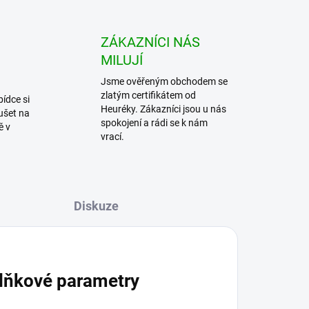
ZÁKAZNÍCI NÁS
MILUJÍ
Jsme ověřeným obchodem se
zlatým certifikátem od
bídce si
Heuréky. Zákazníci jsou u nás
ušet na
spokojení a rádi se k nám
ě v
vrací.
Diskuze
lňkové parametry