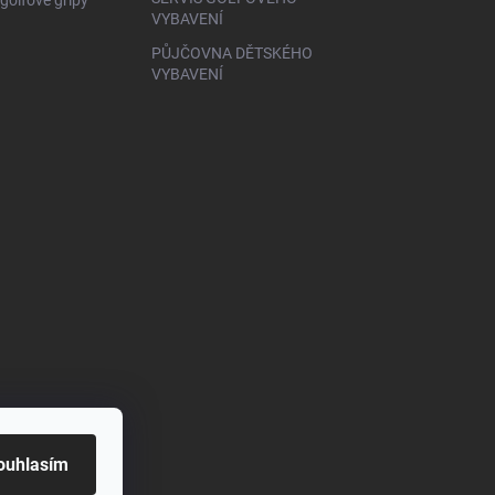
golfové gripy
VYBAVENÍ
PŮJČOVNA DĚTSKÉHO
VYBAVENÍ
ouhlasím