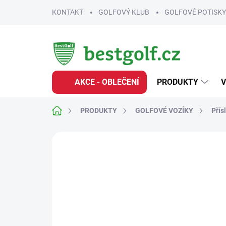
Přejít
KONTAKT
GOLFOVÝ KLUB
GOLFOVÉ POTISKY
na
obsah
AKCE - OBLEČENÍ
PRODUKTY
V
Domů
PRODUKTY
GOLFOVÉ VOZÍKY
Přís
Neohodnoceno
Podrobnosti hodnoce