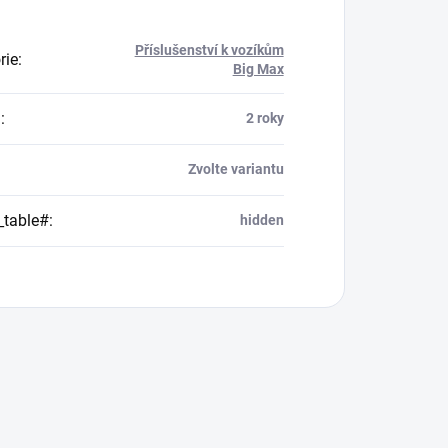
Příslušenství k vozíkům
rie
:
Big Max
a
:
2 roky
Zvolte variantu
_table#
:
hidden