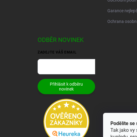
Obchodní podm
Garance nejlepš
Ochrana osobní
ODBĚR NOVINEK
ZADEJTE VÁŠ EMAIL
Přihlásit k odběru
novinek
Podělíte se
Tak jako vy 
kupředu, pr