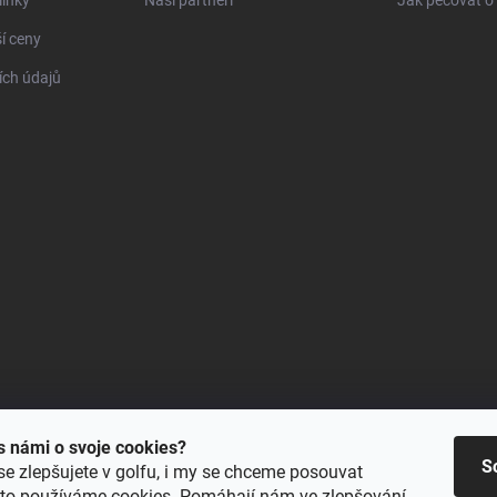
ínky
Naši partneři
Jak pečovat o 
í ceny
ch údajů
 s námi o svoje cookies?
S
se zlepšujete v golfu, i my se chceme posouvat
oto používáme cookies. Pomáhají nám ve zlepšování