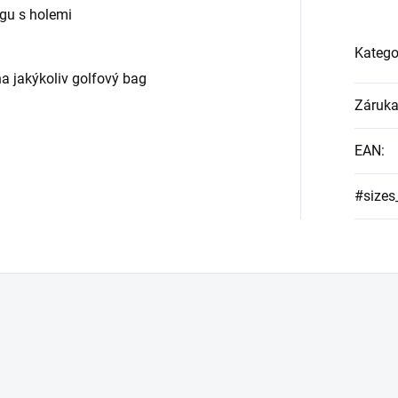
agu s holemi
Katego
na jakýkoliv golfový bag
Záruk
EAN
:
#sizes