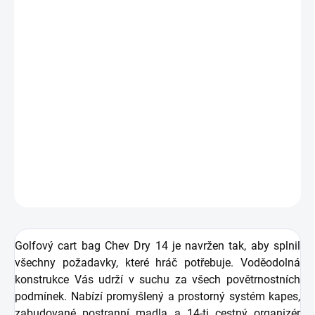
+ Golfová samolepka černá 3 ks
v hodnotě 99 Kč
GARANTUJEME NEJLEPŠÍ CENU
Callaway
golfový bag na vozík
Chev D
ry
14
s
nepromokavou ochranou. Dostatečný úložný prostor pro
uložení výstroje a vodotěsná konstrukce.
DETAILNÍ INFORMACE
ZEPTAT SE
HLÍDAT
Golfový
cart bag Chev Dry 14
je navržen tak, aby splnil
všechny požadavky, které hráč potřebuje. Voděodolná
konstrukce Vás udrží v suchu za všech povětrnostních
podmínek.
Nabízí promyšlený a prostorný systém kapes,
zabudované postranní madla a 14-ti cestný organizér