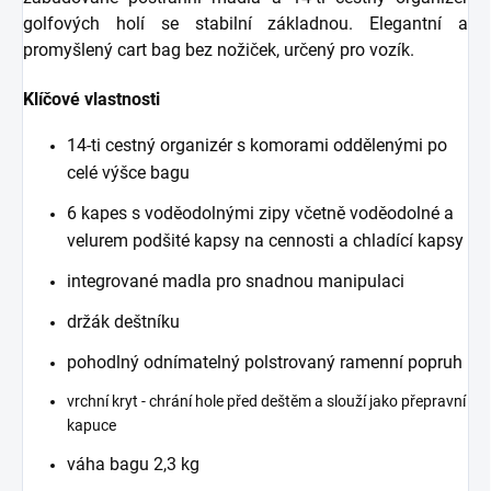
golfových holí se stabilní základnou. Elegantní a
promyšlený cart bag bez nožiček, určený pro vozík.
Klíčové vlastnosti
14-ti cestný organizér s komorami oddělenými po
celé výšce bagu
6 kapes s voděodolnými zipy včetně voděodolné a
velurem podšité kapsy na cennosti a chladící kapsy
integrované madla pro snadnou manipulaci
držák deštníku
pohodlný odnímatelný polstrovaný ramenní popruh
vrchní kryt - chrání hole před deštěm a slouží jako přepravní
kapuce
váha bagu 2,3 kg