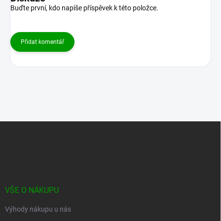
Buďte první, kdo napíše příspěvek k této položce.
Přidat komentář
Z
á
p
a
t
í
VŠE O NÁKUPU
Výhody nákupu u nás