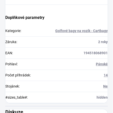
Doplňkové parametry
Kategorie
:
Golfové bagy na vozík - Cartbagy
Záruka
:
2 roky
EAN
:
194518068901
Pohlaví
:
Pánské
Počet přihrádek
:
14
Stojánek
:
Ne
#sizes_table#
:
hidden
Diskuze