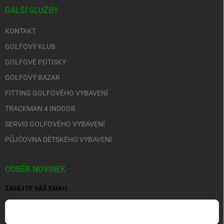
DALŠÍ SLUŽBY
KONTAKT
GOLFOVÝ KLUB
GOLFOVÉ POTISKY
GOLFOVÝ BAZAR
FITTING GOLFOVÉHO VYBAVENÍ
TRACKMAN 4 INDOOR
SERVIS GOLFOVÉHO VYBAVENÍ
PŮJČOVNA DĚTSKÉHO VYBAVENÍ
ODBĚR NOVINEK
ZADEJTE VÁŠ EMAIL