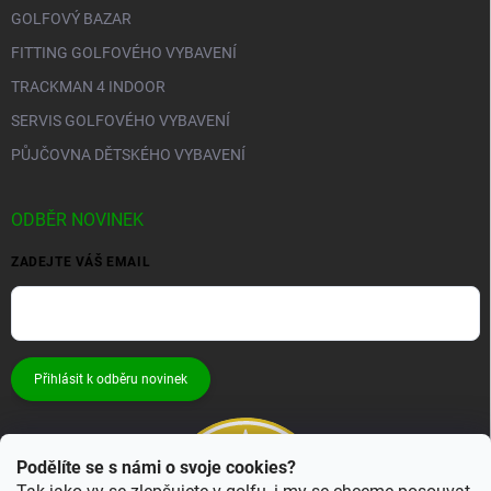
GOLFOVÝ BAZAR
FITTING GOLFOVÉHO VYBAVENÍ
TRACKMAN 4 INDOOR
SERVIS GOLFOVÉHO VYBAVENÍ
PŮJČOVNA DĚTSKÉHO VYBAVENÍ
ODBĚR NOVINEK
ZADEJTE VÁŠ EMAIL
Přihlásit k odběru novinek
Podělíte se s námi o svoje cookies?