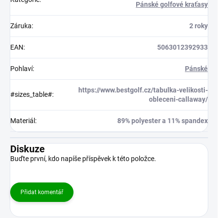
Pánské golfové kraťasy
Záruka
:
2 roky
EAN
:
5063012392933
Pohlaví
:
Pánské
https://www.bestgolf.cz/tabulka-velikosti-
#sizes_table#
:
obleceni-callaway/
Materiál
:
89% polyester a 11% spandex
Diskuze
Buďte první, kdo napíše příspěvek k této položce.
Přidat komentář