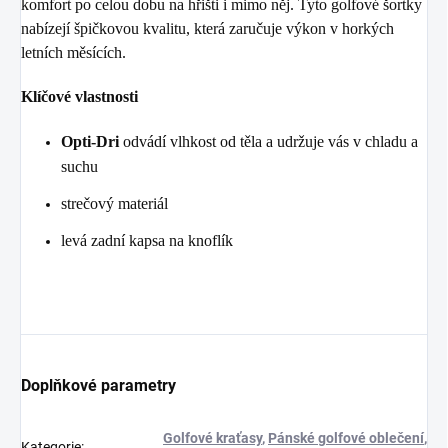
komfort po celou dobu na hřišti i mimo něj. Tyto golfové šortky
nabízejí špičkovou kvalitu, která zaručuje výkon v horkých
letních měsících.
Klíčové vlastnosti
Opti-Dri
odvádí vlhkost od těla a udržuje vás v chladu a
suchu
strečový materiál
levá zadní kapsa na knoflík
Doplňkové parametry
Golfové kraťasy
,
Pánské golfové oblečení
,
Kategorie
: