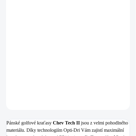
VARIANTA
−
+
Přidat do košíku
Zdarma od nás dostanete
+ Golfová samolepka černá 3 ks
v hodnotě 99 Kč
Pánské golfové kraťasy
Chev Tech II
jsou z velmi pohodlného
materiálu. Díky technologiím Opti-Dri Vám zajistí maximální
komfort po celou dobu na hřišti i mimo něj.
DETAILNÍ INFORMACE
ZEPTAT SE
HLÍDAT
Pánské golfové kraťasy
Chev Tech II
jsou z velmi pohodlného
materiálu. Díky technologiím Opti-Dri Vám zajistí maximální