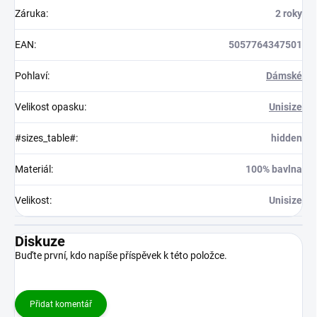
Záruka
:
2 roky
EAN
:
5057764347501
Pohlaví
:
Dámské
Velikost opasku
:
Unisize
#sizes_table#
:
hidden
Materiál
:
100% bavlna
Velikost
:
Unisize
Diskuze
Buďte první, kdo napíše příspěvek k této položce.
Přidat komentář