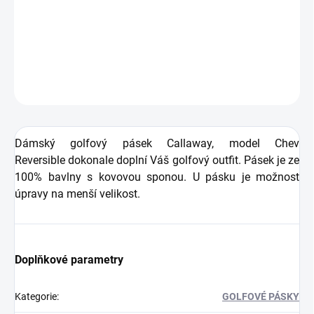
Dámský golfový pásek
Callaway,
model Chev
Reversible
dokonale doplní Váš golfový outfit.
DETAILNÍ INFORMACE
ZEPTAT SE
HLÍDAT
Dámský golfový pásek Callaway, model
Chev
Reversible
dokonale doplní Váš golfový outfit. Pásek je ze
100% bavlny s kovovou sponou. U pásku je možnost
úpravy na menší velikost.
Doplňkové parametry
Kategorie
:
GOLFOVÉ PÁSKY