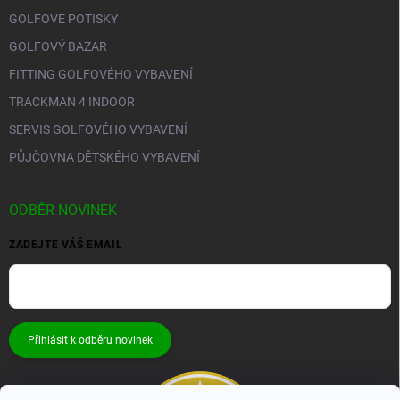
GOLFOVÉ POTISKY
GOLFOVÝ BAZAR
FITTING GOLFOVÉHO VYBAVENÍ
TRACKMAN 4 INDOOR
SERVIS GOLFOVÉHO VYBAVENÍ
PŮJČOVNA DĚTSKÉHO VYBAVENÍ
ODBĚR NOVINEK
ZADEJTE VÁŠ EMAIL
Přihlásit k odběru novinek