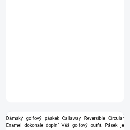
VARIANTA
−
+
Přidat do košíku
Zdarma od nás dostanete
+ Golfová samolepka černá 3 ks
v hodnotě 99 Kč
Dámský golfový páskek Callaway Reversible Circular Enamel
dokonale doplní Váš golfový outfit. Pásek je oboustranný s kovou
sponou, vybrat si můžete bílou nebo modrou barvu.
DETAILNÍ INFORMACE
ZEPTAT SE
HLÍDAT
Dámský golfový páskek
Callaway Reversible Circular
Enamel
dokonale doplní Váš golfový outfit. Pásek je