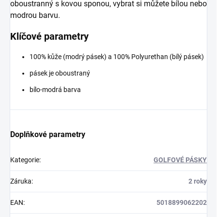
oboustranný s kovou sponou, vybrat si můžete bílou nebo
modrou barvu.
Klíčové parametry
100% kůže (modrý pásek) a 100% Polyurethan (bílý pásek)
pásek je oboustraný
bílo-modrá barva
Doplňkové parametry
Kategorie
:
GOLFOVÉ PÁSKY
Záruka
:
2 roky
EAN
:
5018899062202