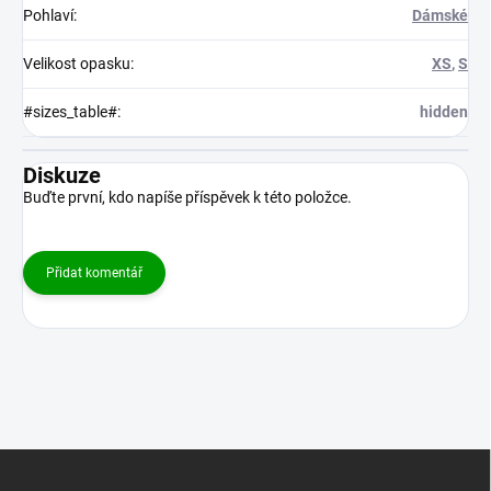
Pohlaví
:
Dámské
Velikost opasku
:
XS
,
S
#sizes_table#
:
hidden
Diskuze
Buďte první, kdo napíše příspěvek k této položce.
Přidat komentář
Z
á