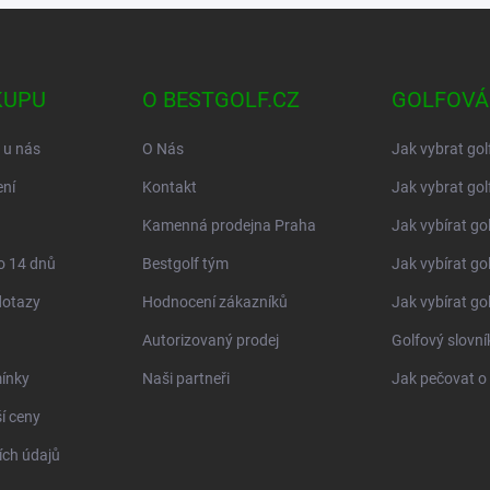
KUPU
O BESTGOLF.CZ
GOLFOVÁ
 u nás
O Nás
Jak vybrat gol
ní
Kontakt
Jak vybrat gol
Kamenná prodejna Praha
Jak vybírat go
o 14 dnů
Bestgolf tým
Jak vybírat go
dotazy
Hodnocení zákazníků
Jak vybírat go
Autorizovaný prodej
Golfový slovn
ínky
Naši partneři
Jak pečovat o 
í ceny
ch údajů