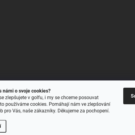
 s námi o svoje cookies?
S
se zlepšujete v golfu, i my se chceme posouvat
oto používáme cookies. Pomáhají nám ve zlepšování
eb pro Vás, naše zákazníky. Děkujeme za pochopení.
í
Upravit nastavení cookies