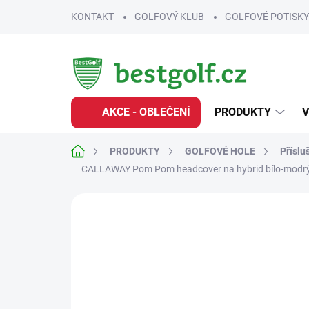
Přejít
KONTAKT
GOLFOVÝ KLUB
GOLFOVÉ POTISKY
na
obsah
AKCE - OBLEČENÍ
PRODUKTY
V
Domů
PRODUKTY
GOLFOVÉ HOLE
Příslu
CALLAWAY Pom Pom headcover na hybrid bílo-modr
Neohodnoceno
Podrobnosti hodnoce