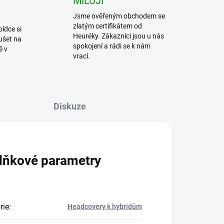
MILUJÍ
Jsme ověřeným obchodem se
zlatým certifikátem od
bídce si
Heuréky. Zákazníci jsou u nás
ušet na
spokojení a rádi se k nám
ě v
vrací.
Diskuze
lňkové parametry
rie
:
Headcovery k hybridům