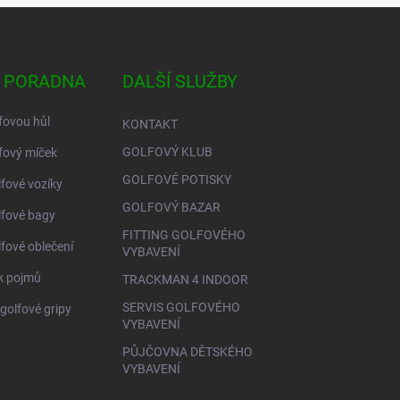
 PORADNA
DALŠÍ SLUŽBY
fovou hůl
KONTAKT
GOLFOVÝ KLUB
fový míček
GOLFOVÉ POTISKY
lfové vozíky
GOLFOVÝ BAZAR
lfové bagy
FITTING GOLFOVÉHO
lfové oblečení
VYBAVENÍ
ík pojmů
TRACKMAN 4 INDOOR
SERVIS GOLFOVÉHO
golfové gripy
VYBAVENÍ
PŮJČOVNA DĚTSKÉHO
VYBAVENÍ