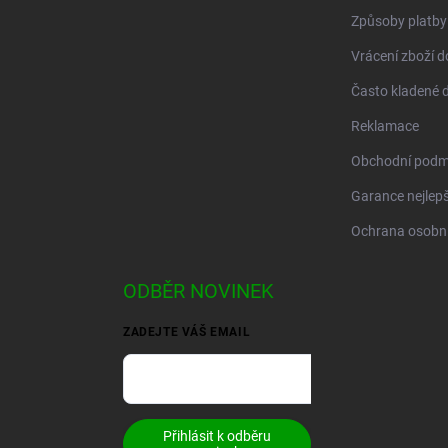
Způsoby platby
Vrácení zboží d
Často kladené 
Reklamace
Obchodní podm
Garance nejlepš
Ochrana osobní
ODBĚR NOVINEK
ZADEJTE VÁŠ EMAIL
Přihlásit k odběru