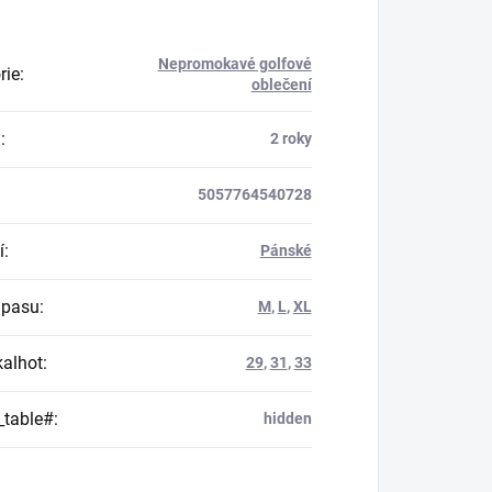
Nepromokavé golfové
rie
:
oblečení
a
:
2 roky
5057764540728
í
:
Pánské
 pasu
:
M
,
L
,
XL
kalhot
:
29
,
31
,
33
_table#
:
hidden