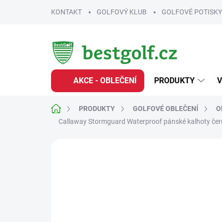
Přejít
KONTAKT
GOLFOVÝ KLUB
GOLFOVÉ POTISKY
na
obsah
AKCE - OBLEČENÍ
PRODUKTY
V
Domů
PRODUKTY
GOLFOVÉ OBLEČENÍ
O
Callaway Stormguard Waterproof pánské kalhoty če
Neohodnoceno
Podrobnosti hodnoce
VÝPRODEJ