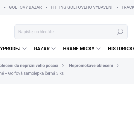
GOLFOVÝ BAZAR
FITTING GOLFOVÉHO VYBAVENÍ
TRACK
Hledat
ÝPRODEJ
BAZAR
HRANÉ MÍČKY
HISTORICK
blečení do nepříznivého počasí
Nepromokavé oblečení
rné
+ Golfová samolepka černá 3 ks
ní
4 650 Kč
2 490
ZDARMA
Měrná
SKLADEM
(1 KS)
cena:
VARIANTA