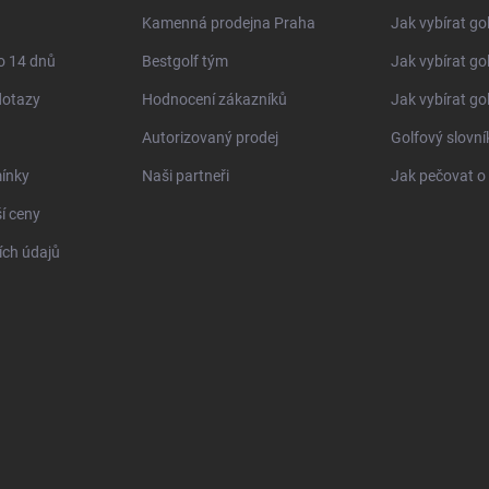
Kamenná prodejna Praha
Jak vybírat go
o 14 dnů
Bestgolf tým
Jak vybírat go
dotazy
Hodnocení zákazníků
Jak vybírat go
Autorizovaný prodej
Golfový slovn
ínky
Naši partneři
Jak pečovat o 
í ceny
ch údajů