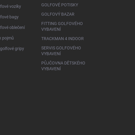
GOLFOVÉ POTISKY
lfové vozíky
GOLFOVÝ BAZAR
lfové bagy
FITTING GOLFOVÉHO
lfové oblečení
VYBAVENÍ
ík pojmů
TRACKMAN 4 INDOOR
SERVIS GOLFOVÉHO
golfové gripy
VYBAVENÍ
PŮJČOVNA DĚTSKÉHO
VYBAVENÍ