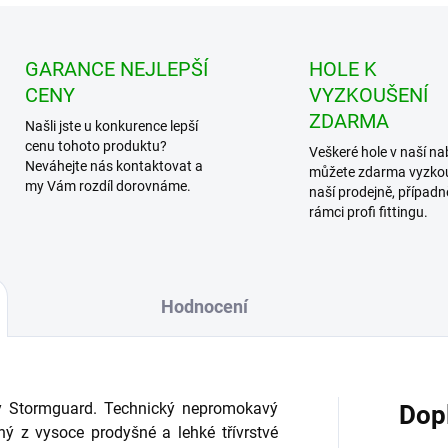
GARANCE NEJLEPŠÍ
HOLE K
CENY
VYZKOUŠENÍ
ZDARMA
Našli jste u konkurence lepší
cenu tohoto produktu?
Veškeré hole v naší na
Neváhejte nás kontaktovat a
můžete zdarma vyzko
my Vám rozdíl dorovnáme.
naší prodejně, případn
rámci profi fittingu.
Hodnocení
y Stormguard. Technický nepromokavý
Dop
ný z vysoce prodyšné a lehké třívrstvé