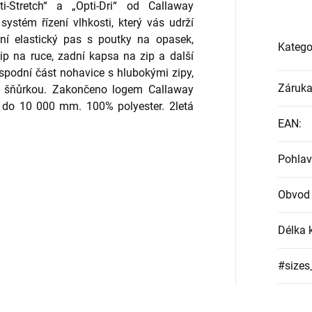
i-Stretch“ a „Opti-Dri“ od Callaway
stém řízení vlhkosti, který vás udrží
ní elastický pas s poutky na opasek,
Katego
ip na ruce, zadní kapsa na zip a další
 spodní část nohavice s hlubokými zipy,
Záruk
ací šňůrkou. Zakončeno logem Callaway
 do 10 000 mm. 100% polyester. 2letá
EAN
:
Pohlav
Obvod
Délka 
#sizes