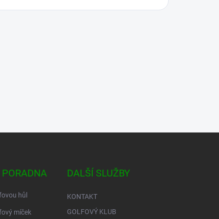
 PORADNA
DALŠÍ SLUŽBY
fovou hůl
KONTAKT
GOLFOVÝ KLUB
fový míček