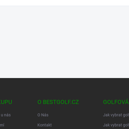
KUPU
O BESTGOLF.CZ
GOLFOVÁ
 u nás
O Nás
Jak vybrat gol
ní
Kontakt
Jak vybrat gol