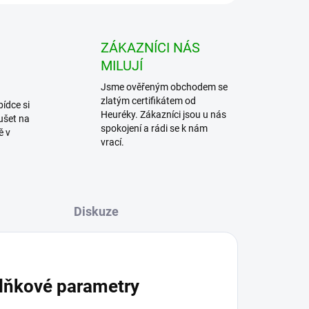
ZÁKAZNÍCI NÁS
MILUJÍ
Jsme ověřeným obchodem se
zlatým certifikátem od
bídce si
Heuréky. Zákazníci jsou u nás
ušet na
spokojení a rádi se k nám
ě v
vrací.
Diskuze
lňkové parametry