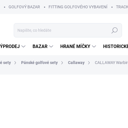
GOLFOVÝ BAZAR
FITTING GOLFOVÉHO VYBAVENÍ
TRACK
Hledat
ÝPRODEJ
BAZAR
HRANÉ MÍČKY
HISTORICK
é sety
Pánské golfové sety
Callaway
CALLAWAY Warbir
od 27 990 Kč
1
ZDARMA
Měrná
ZVOLTE VARIANTU
cena:
VARIANTA