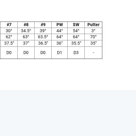
#7
#8
#9
PW
SW
Putter
30°
34.5°
39°
44°
54°
3°
62°
63°
63.5°
64°
64°
70°
37.5"
37"
36.5"
36"
35.5"
35"
D0
D0
D0
D1
D3
-