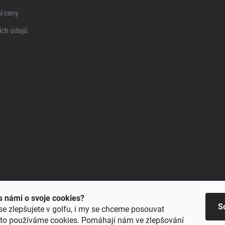
í ceny
ch údajů
 s námi o svoje cookies?
S
se zlepšujete v golfu, i my se chceme posouvat
oto používáme cookies. Pomáhají nám ve zlepšování