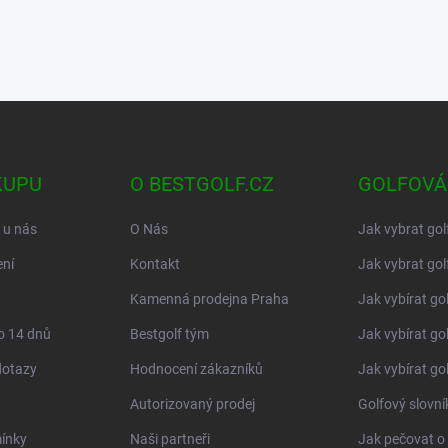
KUPU
O BESTGOLF.CZ
GOLFOVÁ
 u nás
O Nás
Jak vybrat gol
ní
Kontakt
Jak vybrat gol
Kamenná prodejna Praha
Jak vybírat go
o 14 dnů
Bestgolf tým
Jak vybírat go
dotazy
Hodnocení zákazníků
Jak vybírat go
Autorizovaný prodej
Golfový slovn
ínky
Naši partneři
Jak pečovat o 