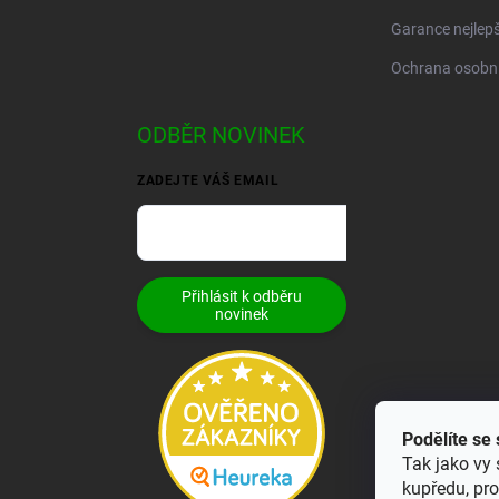
Garance nejlepš
Ochrana osobní
ODBĚR NOVINEK
ZADEJTE VÁŠ EMAIL
Přihlásit k odběru
novinek
Podělíte se
Tak jako vy 
kupředu, pr