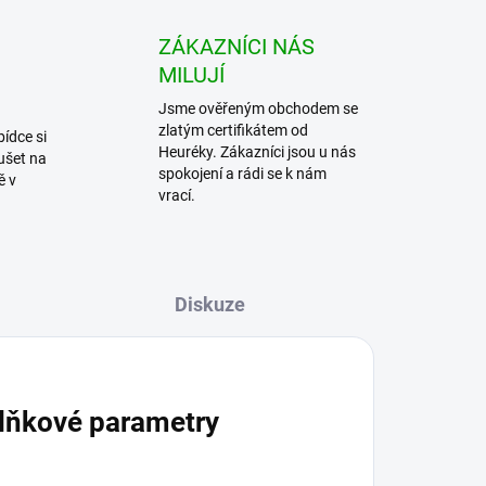
ZÁKAZNÍCI NÁS
MILUJÍ
Jsme ověřeným obchodem se
zlatým certifikátem od
bídce si
Heuréky. Zákazníci jsou u nás
ušet na
spokojení a rádi se k nám
ě v
vrací.
Diskuze
lňkové parametry