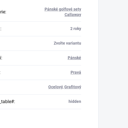
Pánské golfové sety
rie
:
Callaway
a
:
2 roky
Zvolte variantu
í
:
Pánské
:
Pravá
Ocelový
,
Grafitový
_table#
:
hidden