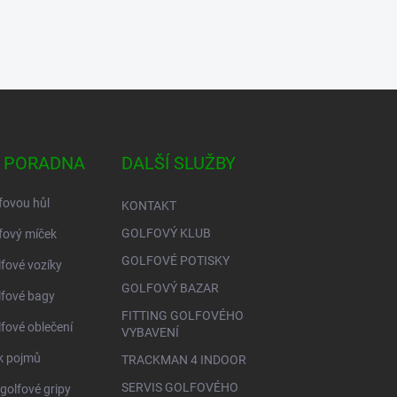
 PORADNA
DALŠÍ SLUŽBY
fovou hůl
KONTAKT
GOLFOVÝ KLUB
fový míček
GOLFOVÉ POTISKY
lfové vozíky
GOLFOVÝ BAZAR
lfové bagy
FITTING GOLFOVÉHO
lfové oblečení
VYBAVENÍ
ík pojmů
TRACKMAN 4 INDOOR
SERVIS GOLFOVÉHO
golfové gripy