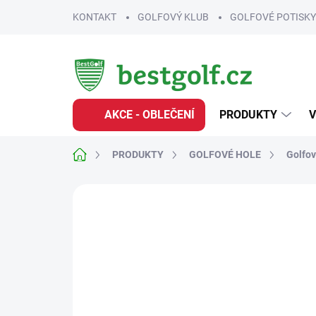
Přejít
KONTAKT
GOLFOVÝ KLUB
GOLFOVÉ POTISKY
na
obsah
AKCE - OBLEČENÍ
PRODUKTY
V
Domů
PRODUKTY
GOLFOVÉ HOLE
Golfov
3 hodnocení
Podrobnosti hodnocení