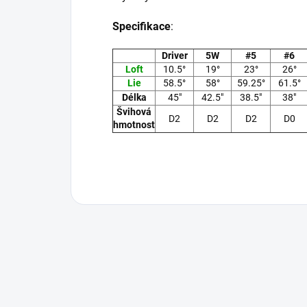
Specifikace
:
Driver
5W
#5
#6
Loft
10.5°
19°
23°
26°
Lie
58.5°
58°
59.25°
61.5°
Délka
45"
42.5"
38.5"
38"
Švihová
D2
D2
D2
D0
hmotnost