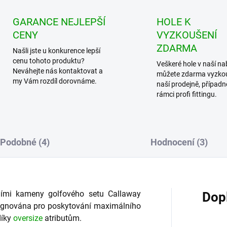
GARANCE NEJLEPŠÍ
HOLE K
CENY
VYZKOUŠENÍ
ZDARMA
Našli jste u konkurence lepší
cenu tohoto produktu?
Veškeré hole v naší na
Neváhejte nás kontaktovat a
můžete zdarma vyzko
my Vám rozdíl dorovnáme.
naší prodejně, případn
rámci profi fittingu.
Podobné (4)
Hodnocení (3)
ními kameny golfového setu Callaway
Dop
esignována pro poskytování maximálního
díky
oversize
atributům.