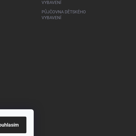
VYBAVENÍ
PŮJČOVNA DĚTSKÉHO
VYBAVENÍ
ouhlasím