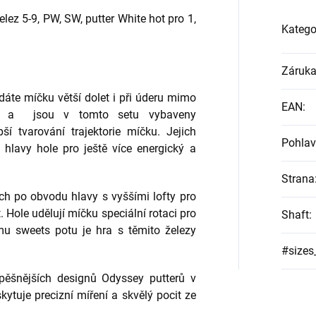
elez 5-9, PW, SW, putter White hot pro 1,
Katego
Záruk
odáte míčku větší dolet i při úderu mimo
EAN
:
va a jsou v tomto setu vybaveny
ší tvarování trajektorie míčku. Jejich
Pohlav
e hlavy hole pro ještě více energický a
Strana
ch po obvodu hlavy s vyššími lofty pro
. Hole udělují míčku speciální rotaci pro
Shaft
:
mu sweets potu je hra s těmito železy
#sizes
spěšnějších designů Odyssey putterů v
oskytuje precizní míření a skvělý pocit ze