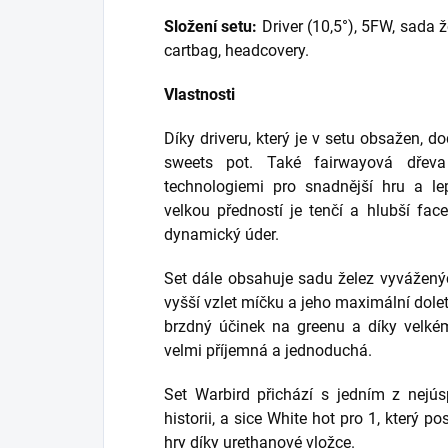
Složení setu:
Driver (10,5°), 5FW, sada ž
cartbag, headcovery.
Vlastnosti
Díky driveru, který je v setu obsažen, d
sweets pot. Také fairwayová dře
technologiemi pro snadnější hru a lep
velkou předností je tenčí a hlubší fac
dynamický úder.
Set dále obsahuje sadu želez vyvážený
vyšší vzlet míčku a jeho maximální dolet
brzdný účinek na greenu a díky velké
velmi příjemná a jednoduchá.
Set Warbird přichází s jedním z nejú
historii, a sice White hot pro 1, který p
hry díky urethanové vložce.