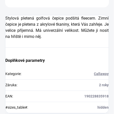
ZEPTAT SE
HLÍDAT
Stylová pletená golfová čepice podšitá fleecem. Zimní
čepice je pletena z akrylové tkaniny, která Vás zahřeje. Je
velice příjemná. Má univerzální velikost. Můžete ji nosit
na hřiště i mimo něj.
Doplňkové parametry
Kategorie
:
Callaway
Záruka
:
2 roky
EAN
:
190228835918
#sizes_table#
:
hidden