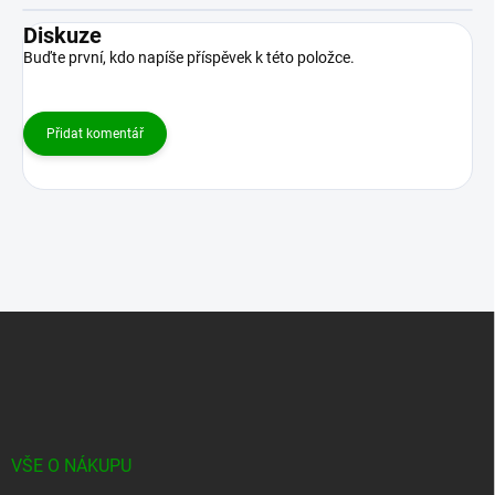
Diskuze
Buďte první, kdo napíše příspěvek k této položce.
Přidat komentář
Z
á
p
a
t
í
VŠE O NÁKUPU