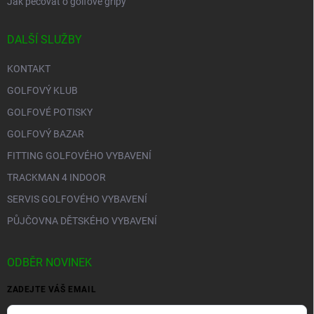
Jak pečovat o golfové gripy
DALŠÍ SLUŽBY
KONTAKT
GOLFOVÝ KLUB
GOLFOVÉ POTISKY
GOLFOVÝ BAZAR
FITTING GOLFOVÉHO VYBAVENÍ
TRACKMAN 4 INDOOR
SERVIS GOLFOVÉHO VYBAVENÍ
PŮJČOVNA DĚTSKÉHO VYBAVENÍ
ODBĚR NOVINEK
ZADEJTE VÁŠ EMAIL