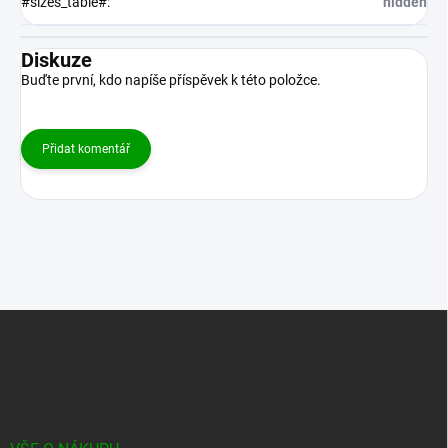
#sizes_table#
:
hidden
Diskuze
Buďte první, kdo napíše příspěvek k této položce.
Přidat komentář
Z
á
p
a
t
í