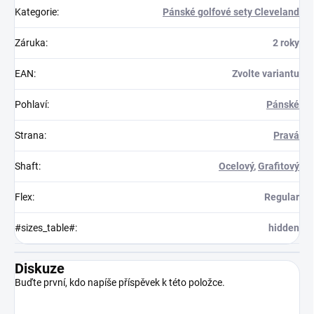
Kategorie
:
Pánské golfové sety Cleveland
Záruka
:
2 roky
EAN
:
Zvolte variantu
Pohlaví
:
Pánské
Strana
:
Pravá
Shaft
:
Ocelový
,
Grafitový
Flex
:
Regular
#sizes_table#
:
hidden
Diskuze
Buďte první, kdo napíše příspěvek k této položce.