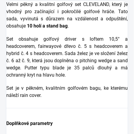
Velmi pěkný a kvalitní golfový set CLEVELAND, který je
vhodný pro začínající i pokročilé golfové hráče. Tato
sada, vyvinutá s důrazem na vzdálenost a odpuštění,
obsahuje
10 holí a stand bag
.
Set obsahuje golfový driver s loftem 10,5° a
headcoverem, fairwayové dřevo č. 5 s headcoverem a
hybrid č. 4 s headcoverem. Sada želez je ve složení želez
č. 6 až č. 9, která jsou doplněna o pitching wedge a sand
wedge. Putter typu blade je 35 palců dlouhý a má
ochranný kryt na hlavu hole.
Set je v pěkném, kvalitním golfovém bagu, ke kterému
náleží rain cover.
Doplňkové parametry