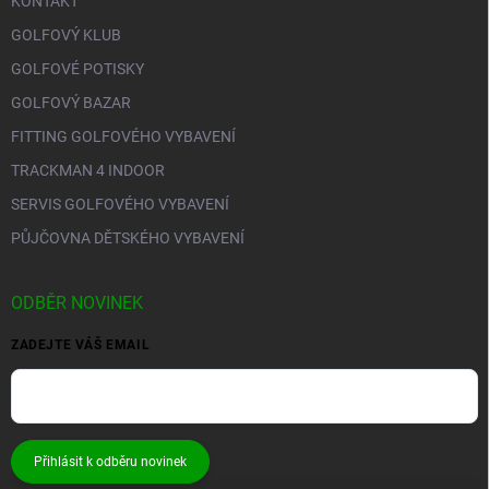
KONTAKT
GOLFOVÝ KLUB
GOLFOVÉ POTISKY
GOLFOVÝ BAZAR
FITTING GOLFOVÉHO VYBAVENÍ
TRACKMAN 4 INDOOR
SERVIS GOLFOVÉHO VYBAVENÍ
PŮJČOVNA DĚTSKÉHO VYBAVENÍ
ODBĚR NOVINEK
ZADEJTE VÁŠ EMAIL
Přihlásit k odběru novinek